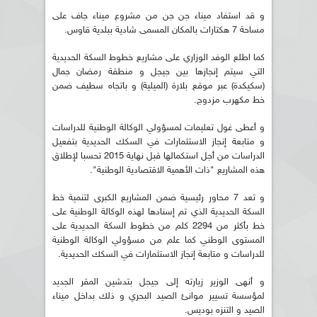
و قد استفاد ميناء جن جن من مشروع ميناء جاف على
مساحة 7 هكتارات بالمكان المسمى شادية ببلدية قاوس.
كما اطلع الوفد الوزاري على مشاريع خطوط السكة الحديدية
التي سيتم إنجازها بين جيجل و منطقة رمضان جمال
(سكيكدة) عبر موقع بلارة (الميلية) و باتجاه سطيف ضمن
خط مكهرب مزدوج.
و أعطى غول تعليمات لمسؤولي الوكالة الوطنية للدراسات
و متابعة إنجاز الاستثمارات في السكك الحديدية بتفعيل
الدراسات من أجل استكمالها قبل نهاية 2015 تحسبا لإطلاق
هذه المشاريع "ذات الأهمية الاقتصادية الوطنية".
و تعد 7 محاور رئيسية ضمن المشاريع الكبرى لتنمية خط
السكة الحديدية الذي تم إسنادها لهذه الوكالة الوطنية على
خط بأكثر من 2294 كلم من خطوط السكة الحديدية على
المستوى الوطني كما علم من مسؤولي الوكالة الوطنية
للدراسات و متابعة إنجاز الاستثمارات في السكك الحديدية.
و أنهى الوزير زيارته إلى جيجل بتدشين المقر الجديد
لمؤسسة تسيير موانئ الصيد البحري و ذلك بداخل ميناء
الصيد و التنزه بوديس.