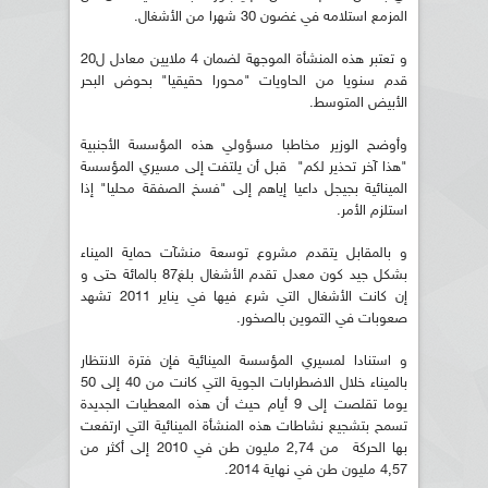
المزمع استلامه في غضون 30 شهرا من الأشغال.
و تعتبر هذه المنشأة الموجهة لضمان 4 ملايين معادل ل20
قدم سنويا من الحاويات "محورا حقيقيا" بحوض البحر
الأبيض المتوسط.
وأوضح الوزير مخاطبا مسؤولي هذه المؤسسة الأجنبية
"هذا آخر تحذير لكم" قبل أن يلتفت إلى مسيري المؤسسة
المينائية بجيجل داعيا إياهم إلى "فسخ الصفقة محليا" إذا
استلزم الأمر.
و بالمقابل يتقدم مشروع توسعة منشآت حماية الميناء
بشكل جيد كون معدل تقدم الأشغال بلغ87 بالمائة حتى و
إن كانت الأشغال التي شرع فيها في يناير 2011 تشهد
صعوبات في التموين بالصخور.
و استنادا لمسيري المؤسسة المينائية فإن فترة الانتظار
بالميناء خلال الاضطرابات الجوية التي كانت من 40 إلى 50
يوما تقلصت إلى 9 أيام حيث أن هذه المعطيات الجديدة
تسمح بتشجيع نشاطات هذه المنشأة المينائية التي ارتفعت
بها الحركة من 2,74 مليون طن في 2010 إلى أكثر من
4,57 مليون طن في نهاية 2014.