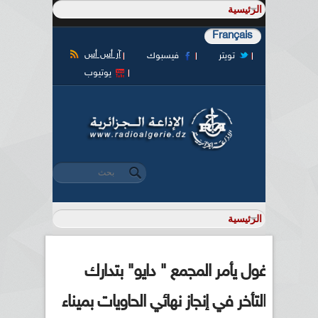
Français
آر أس أس
تويتر
فيسبوك
يوتيوب
‏بحث ‏
استمارة البحث
غول يأمر المجمع " دايو" بتدارك
التأخر في إنجاز نهائي الحاويات بميناء