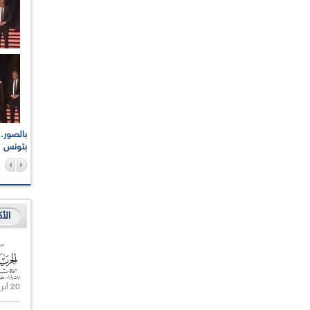
اعات الوطنية والجهوية
الإذاعة الجزائرية تقف دقيقة صمت ترحما على أرواح شهداء
ر 2021
17 أكتوبر 1961
بتونس
الأ
20 أبريل 2021 |