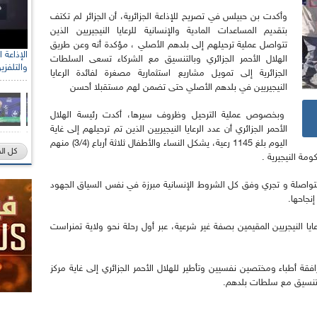
وأكدت بن حبيلس في تصريح للإذاعة الجزائرية، أن الجزائر لم تكتف
بتقديم المساعدات المادية والإنسانية للرعايا النيجيريين الذين
تتواصل عملية ترحيلهم إلى بلدهم الأصلي ، مؤكدة أنه وعن طريق
الهلال الأحمر الجزائري وبالتنسيق مع الشركاء تسعى السلطات
والتلفزي
الجزائرية إلى تمويل مشاريع استثمارية مصغرة لفائدة الرعايا
النيجيريين في بلدهم الأصلي حتى تضمن لهم مستقبلا أحسن
وبخصوص عملية الترحيل وظروف سيرها، أكدت رئيسة الهلال
الأحمر الجزائري أن عدد الرعايا النيجيريين الذين تم ترحيلهم إلى غاية
اليوم بلغ 1145 رعية، يشكل النساء والأطفال ثلاثة أرباع (3/4) منهم
كل ال
مة النيجيرية .
متواصلة و تجري وفق كل الشروط الإنسانية مبرزة في نفس السياق الجهود
نجاحها.
ايا النيجريين المقيمين بصفة غير شرعية، عبر أول رحلة نحو ولاية تمنراست
 أطباء ومختصين نفسيين وتأطير للهلال الأحمر الجزائري إلى غاية مركز
التنسيق مع سلطات بلدهم.