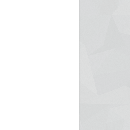
ريم الإذاعة الجزائرية للرياضيين البارالمبيين المتوجين
بالصور... اللقاء الوطني لمديري الإذ
اليات في طوكيو
حول مرافقة وتغطية الإنتخابات المحلية لـ27 نوفمب