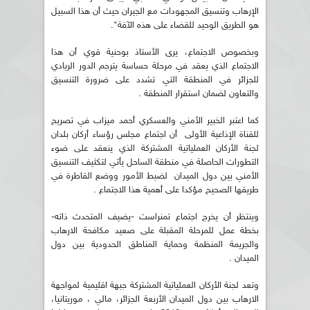
الإرهاب وتنسيق المجهودات مع الجيران حيث أن هذا السبيل
هو الطريق الوحيد للقضاء على هذه الآفة".
وبخصوص الاجتماع، يرى الأستاذ بوحنية قوي أن هذا
الاجتماع الذي يعقد في مرحلة حساسة يترجم الدور الريادي
للجزائر في المنطقة التي تشدد على ضرورة التنسيق
والتعاون لضمان استقرار المنطقة .
كما اعتبر الخبير الأمني والعسكري أحمد ميزاب في تصريح
للقناة الإذاعية الأولى أن اجتماع مجلس رؤساء أركان بلدان
لجنة الأركان العملياتية المشتركة الذي ينعقد على ضوء
التطورات الحاصلة في منطقة الساحل يأتي لتكثيف التنسيق
الأمني بين دول الميدان لضبط الأمور ووضع القاطرة في
طريقها الصحيح مؤكدا على أهمية هذا الاجتماع .
وينتظر أن يخرج اجتماع تمنراست -يضيف المتحدث ذاته-
بخطة عمل للمرحلة المقبلة على صعيد مكافحة الارهاب
والجريمة المنظمة وحماية المناطق الحدودية بين دول
الميدان .
وتعد لجنة الأركان العملياتية المشتركة جبهة اقليمية لمواجهة
الارهاب بين دول الميدان الأربعة الجزائر، مالي ، موريتانيا،