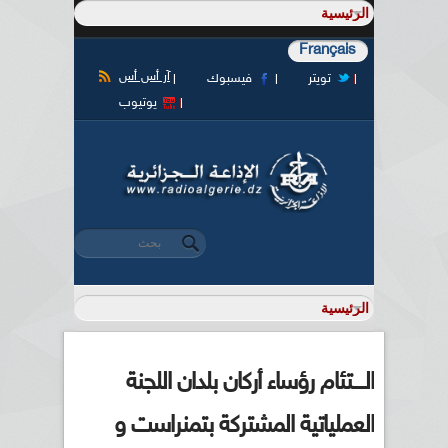
Français
آر أس أس
تويتر
فيسبوك
يوتيوب
‏بحث ‏
استمارة البحث
الــــتئام رؤساء أركان بلدان اللجنة
العملياتية المشتركة بتمنراست و