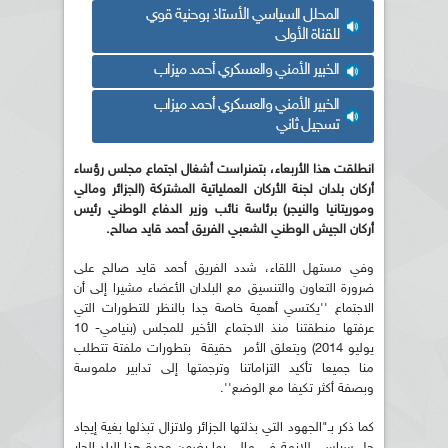
المحلل السياسي الأستاذ بوحنية قوي
للقناة الأولى
الخبير الأمني والعسكري أحمد ميزاب
الخبير الأمني والعسكري أحمد ميزاب
تسجيل ثاني
انطلقت هذا الأربعاء، بتمنراست أشغال اجتماع
مجلس رؤساء
أركان بلدان لجنة الأركان العملياتية المشتركة (الجزائر ومالي
وموريتانيا والنيجر)
برئاسة نائب وزير الدفاع الوطني رئيس
أركان الجيش الوطني الشعبي الفريق أحمد قايد صالح
.
وفي مستهل اللقاء، شدد الفريق أحمد قايد صالح على
ضرورة التعاون والتنسيق مع البلدان الأعضاء مشيرا إلى أن
الاجتماع ''يكتسي أهمية خاصة جدا بالنظر للتطورات التي
عرفتها منطقتنا منذ الاجتماع الأخير للمجلس (بنيامي- 10
يوليو 2014) ويتعلق الأمر حقيقة بتطورات ملفتة تتطلب
منا جميعا تأكيد التزاماتنا وترجمتها إلى تدابير ملموسة
وبصفة أكثر تكيفا مع الوضع''.
كما ذكر بـ"الجهود التي بذلتها الجزائر ولاتزال تبذلها بغية إيجاد
حل سياسي للازمة في مالي بما يضمن وحدة هذا البلد الجار