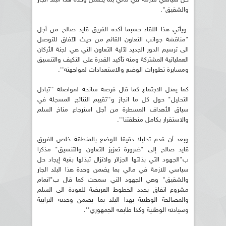
والشقيق".
ويأتي هذا اللقاء حسبما أكده الفريق قايد صالح من أجل
"مناقشة جوانب التعاون القائم من حيث الآفاق للتوصل
الى ترسيم الدور الجديد لآلية التعاون التي هي لجنة الأركان
العملياتية المشتركة ومنه تأكيد القدرة على التكيف والتنسيق
ومسايرة تطورات الوضع والاستعدادات لمواجهته''.
كما يمثل الاجتماع كما قال فرصة سانحة لمواصلة ''تبادل
التحليل" حول كل ما انجاز و''تقييم النتائج المسجلة في
سياق الأهداف المسطرة من أجل استرجاع مناخ السلم
والاستقرار بكامل منطقتنا''.
وبعد أن قدم تحليلا دقيقا للوضع بالمنطقة خلص الفريق
قايد صالح إلى "ضرورة تعزيز التعاون والتنسيق" مذكرا
ب"الجهود التي بذلتها الجزائر ولاتزال تبذلها بغية إيجاد حل
سياسي للازمة في مالي بما يضمن وحدة هذا البلد الجار
والشقيق" وهي الجهود التي سمحت كما قال ب"اتمام
مشروع اتفاق يحدد الخطوط العريضة للعودة الى السلم
والمصالحة الوطنية بهذا البلد بما يضمن وحدته الترابية
وسيادته الوطنية وكذا طابعه الجمهوري''.