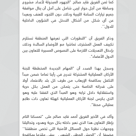
كما ثمن الفريق قايد صالح "الجهود المبذولة لأعداد مشروع
وساطة من أجل حوار ليبي شامل على أمل أن ينال موافقة
جميع تيارات الساحة الليبية وذلك دون اللجوء للعنف وبعيدا
عن أي شكل من أشكال التدخل في الشؤون الداخلية
للدول''.
وذكر الفريق أن "التطورات التي تعرفها المنطقة تستلزم
تكييف العمل المشترك تماشيا مع الأوضاع السائدة وذلك
بإدخال التعديلات اللازمة على النصوص المسيرة للتعاون بين
الدول الأعضاء".
وسجل بهذا الصدد أن "المهام الجديدة المخططة للجنة
الأركان العملياتية المشتركة تندرج في رأينا تماما ضمن مبدأ
التكفل بمكافحة الإرهاب من طرف كل بلد بالاعتماد أولا
على قدراته الخاصة حتى يتمكن من العمل بكل حرية
واستقلالية داخل ترابه وهو المبدأ الذي اتفقنا عليه وهو
الذي يكرس لجنة الأركان العملياتية كهيئة تعاون ذات طابع
عملياتي محظ".
وأكد في الأخير الفريق أحمد قايد صالح على "تمسكنا التام
بإطار التعاون هذا الذي نعبر داخله بكل حرية وهدوء وتحاليلنا
ووجهات نظرنا حول المسائل الأمنية التي تخص منطقتنا''
مضيفا أن "الجيش الوطني الشعبي يبقى ملتزما بمكافحة