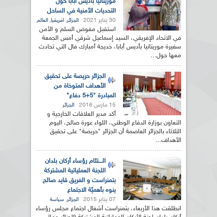
موريتانيا بأديس أبابا حول
التحديات الأمنية في الساحل
30 يناير 2021
,
,
الجزائر
افريقيا
العالم
استقبل مفوض السلم و الأمن
في الاتحاد الإفريقي، السيد إسماعيل شرقي أمس الجمعة
سفيرة موريتانيا بأديس أبابا، خديجة أمبارك فال التي تحادث
معها حول...
الجزائر حريصة على تحقيق
الأهداف المتوخاة من
المبادرة "5+5 دفاع"
15 مارس 2016
الجزائر
أكد مدير العلاقات الخارجية و
التعاون بوزارة الدفاع الوطني، اللواء عورة صالح، اليوم
الثلاثاء بالجزائر العاصمة أن الجزائر "حريصة" على تحقيق
الأهداف...
الــــتئام رؤساء أركان بلدان
اللجنة العملياتية المشتركة
بتمنراست و الفريق قايد صالح
ينوه بأهميّة الاجتماع
07 يناير 2015
,
الجزائر
سياسة
انطلقت هذا الأربعاء، بتمنراست أشغال اجتماع مجلس رؤساء