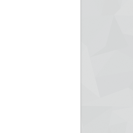
ريم الإذاعة الجزائرية للرياضيين البارالمبيين المتوجين
بالصور... اللقاء الوطني لمديري الإذ
اليات في طوكيو
حول مرافقة وتغطية الإنتخابات المحلية لـ27 نوفمب