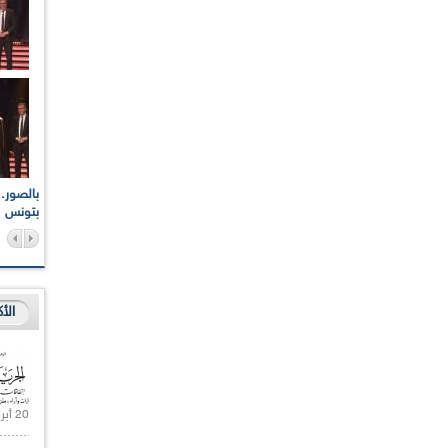
اعات الوطنية والجهوية
الإذاعة الجزائرية تقف دقيقة صمت ترحما على أرواح شهداء
ر 2021
17 أكتوبر 1961
بتونس
الأ
20 أبريل 2021 |