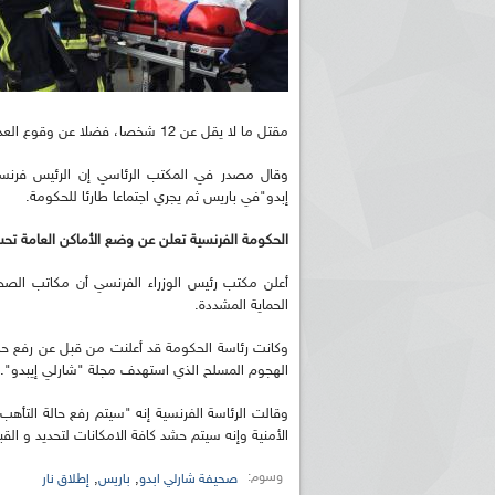
مقتل ما لا يقل عن 12 شخصا، فضلا عن وقوع العديد من الإصابات البالغة، بحسب ما ذكرته نيابة باريس.
وقال مصدر في المكتب الرئاسي إن الرئيس فرنسو
إبدو"في باريس ثم يجري اجتماعا طارئا للحكومة.
الحكومة الفرنسية تعلن عن وضع الأماكن العامة تحت
أعلن مكتب رئيس الوزراء الفرنسي أن مكاتب الصح
الحماية المشددة.
وكانت رئاسة الحكومة قد أعلنت من قبل عن رفع حا
الهجوم المسلح الذي استهدف مجلة "شارلي إيبدو".
وقالت الرئاسة الفرنسية إنه "سيتم رفع حالة التأه
الأمنية وإنه سيتم حشد كافة الامكانات لتحديد و الق
وسوم:
,
,
صحيفة شارلي ابدو
باريس
إطلاق نار