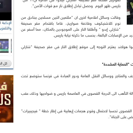
صواريخ اقتحما مقر صحيفة /شارلي ايبدو/ في الدائرة ال11 من
باريس ظهر اليوم وحصل تبادل إطلاق نار مع قوات الأمن".
وقالت وسائل اعلامية اخرى ان "ملثمين اثنين مسلحين ببنادق من
نوع كلاشنيكوف وقاذفة صواريخ، قاما باقتحام مقر صحيفة
والتلفزي
"شارلي إبدو " وأطلقا النار على الموجودين بالمكان، مما أسفر عن
ا هولاند يعتزم التوجه إلى موقع إطلاق النار في مقر صحيفة "شارلي
كل ال
 "الحماية المشددة"
ف والمتاجر ووسائل النقل العامة ودور العبادة في فرنسا ستوضع تحت
لة التأهب الى الدرجة القصوى في العاصمة باريس و ضواحيها وذلك عقب
ب القصوى تحسبا لاحتمال وقوع هجمات إرهابية في إطار خطة " فيجيبيرات"
بض على الجناة".