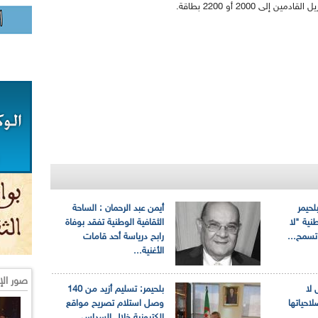
2000 أو 2200 بطاقة.
لحيمر
أيمن عبد الرحمان : الساحة
نية "لا
الثقافية الوطنية تفقد بوفاة
تسمح...
رابح درياسة أحد قامات
الأغنية...
صور الإ
 لا
بلحيمر: تسليم أزيد من 140
احياتها
وصل استلام تصريح مواقع