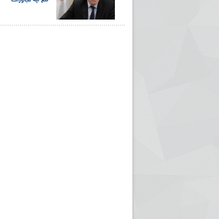
مع أية تجاوزات
ريم الإذاعة الجزائرية للرياضيين البارالمبيين المتوجين
بالصور... اللقاء الوطني لمديري الإذ
اليات في طوكيو
حول مرافقة وتغطية الإنتخابات المحلية لـ27 نوفمب