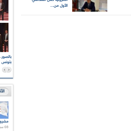
الكترونية خلال السداسي
الأول من...
اعات الوطنية والجهوية
الإذاعة الجزائرية تقف دقيقة صمت ترحما على أرواح شهداء
ر 2021
17 أكتوبر 1961
بتونس
الأ
مشروع
03 سبتمبر 2020 |