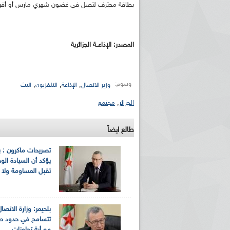
بطاقة محترف لتصل في غضون شهري مارس أو أفريل القادمين إلى 
المصدر: الإذاعــة الجزائرية
وسوم:
,
,
,
وزير الاتصال
الإذاعة
التلفزيون
البث
الجزائر
,
مجتمع
طالع ايضاً
تصريحات ماكرون : ب
يؤكد أن السيادة الوط
تقبل المساومة ولا 
بلحيمر: وزارة الاتصال
تتسامح في حدود صل