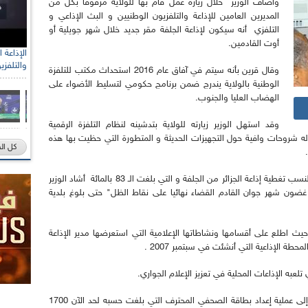
وأضاف الوزير خلال زيارة عمل قام بها للولاية مرفوقا بكل من
المديرين العامين للإذاعة والتلفزيون الوطنيين و البث الإذاعي و
التلفزي أنه سيكون لإذاعة الجلفة مقر جديد خلال شهر جويلية أو
أوت القادمين.
والتلفزي
وقال قرين بأنه سيتم في آفاق عام 2016 استحداث مكتب للتلفزة
الوطنية بالولاية يندرج ضمن برنامج حكومي لتسليط الأضواء على
الهضاب العليا والجنوب.
وقد استهل الوزير زيارته للولاية بتدشينه لنظام التلفزة الرقمية
ه شروحات وافية حول التجهيزات الحديثة و المتطورة التي حظيت بها هذه
كل ال
وبعد أن قدم إطارات وتقنيو مؤسسة البث الإذاعي لنسب تغطية إذاعة الجزائر من الجلفة و التي بلغت الـ 83 بالمائة أشاد الوزير
ضون شهر جوان القادم القضاء نهائيا على نقاط الظل" حتى بلوغ بلدية
ة حيث اطلع على أقسامها ونشاطاتها الإعلامية التي استعرضها مدير الإذاعة
ة الإذاعية التي أنشئت في سبتمبر 2007 .
تلعبه الإذاعات المحلية في تعزيز الإعلام الجواري.
وفي رده على أسئلة الصحافيين تطرق قرين خاصة إلى عملية إعداد بطاقة الصحفي المحترف التي بلغت حسبه لحد الآن 1700