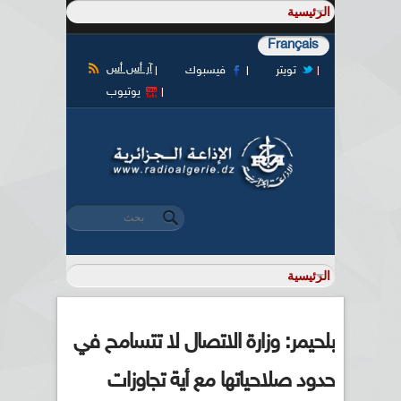
Français
آر أس أس
تويتر
فيسبوك
يوتيوب
‏بحث ‏
استمارة البحث
بلحيمر: وزارة الاتصال لا تتسامح في
حدود صلاحياتها مع أية تجاوزات