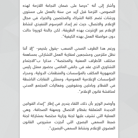
وأشار إلى أنه "حرصا على ضمان النجاعة اللازمة لهذه
النصوص، التزمنا قبل أزيد من سنة بالعمل على مستوى
ورشات تضم كافة الشركاء والمختصين والخبراء في مجال
الإعلام والاتصال، حيث تم إعداد المرسوم التنفيذي لنشاط
الإعلام عبر الإنترنت بهذه الطريقة، لكن جائحة كورونا حالت
دون مواصلة العمل بهذه الكيفية".
ورغم هذا الظرف الصحي الصعب -يقول بلحيمر- "إلا أننا
نظل ملتزمين ومشجعين لمقاربة العمل التشاركي بمساهمة
مختلف الأطراف المعنية والمختصة"، مذكرا ب"الاجتماع
التشاوري الذي عقد في جانفي الماضي بحضور ممثل رئيس
الجمهورية المكلف بالمؤسسات والمنظمات الدولية، ومدراء
المؤسسات الإعلامية العمومية، وممثلي النقابات الناشطة
في القطاع وباحثين وحقوقيين وفعاليات المجتمع المدني
لمناقشة قانون الإعلام".
وأوضح الوزير بأن ذلك اللقاء يندرج في إطار "إعداد القوانين
الجديدة المتعلقة بقطاع الاتصال وبمهنة الصحافة، وهي
العملية التي تشرف عليها لجنة وزارية مختصة بمشاركة لجنة
ضبط السمعي البصري التي أنجزت مشروعي القانون
العضوي للإعلام ونشاط السمعي-البصري".