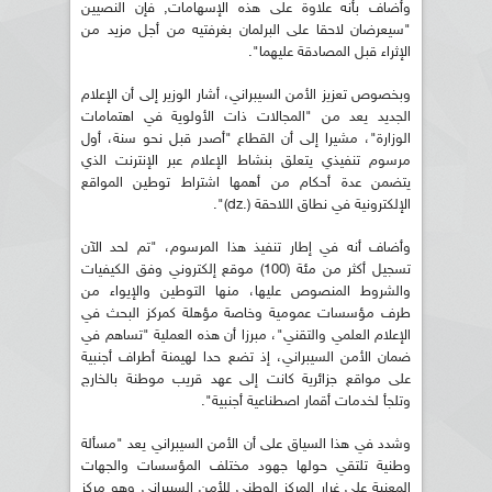
وأضاف بأنه علاوة على هذه الإسهامات, فإن النصيين
"سيعرضان لاحقا على البرلمان بغرفتيه من أجل مزيد من
الإثراء قبل المصادقة عليهما".
وبخصوص تعزيز الأمن السيبراني، أشار الوزير إلى أن الإعلام
الجديد يعد من "المجالات ذات الأولوية في اهتمامات
الوزارة"، مشيرا إلى أن القطاع "أصدر قبل نحو سنة، أول
مرسوم تنفيذي يتعلق بنشاط الإعلام عبر الإنترنت الذي
يتضمن عدة أحكام من أهمها اشتراط توطين المواقع
الإلكترونية في نطاق اللاحقة (.dz)".
وأضاف أنه في إطار تنفيذ هذا المرسوم، "تم لحد الآن
تسجيل أكثر من مئة (100) موقع إلكتروني وفق الكيفيات
والشروط المنصوص عليها، منها التوطين والإيواء من
طرف مؤسسات عمومية وخاصة مؤهلة كمركز البحث في
الإعلام العلمي والتقني"، مبرزا أن هذه العملية "تساهم في
ضمان الأمن السيبراني، إذ تضع حدا لهيمنة أطراف أجنبية
على مواقع جزائرية كانت إلى عهد قريب موطنة بالخارج
وتلجأ لخدمات أقمار اصطناعية أجنبية".
وشدد في هذا السياق على أن الأمن السيبراني يعد "مسألة
وطنية تلتقي حولها جهود مختلف المؤسسات والجهات
المعنية على غرار المركز الوطني للأمن السيبراني وهو مركز