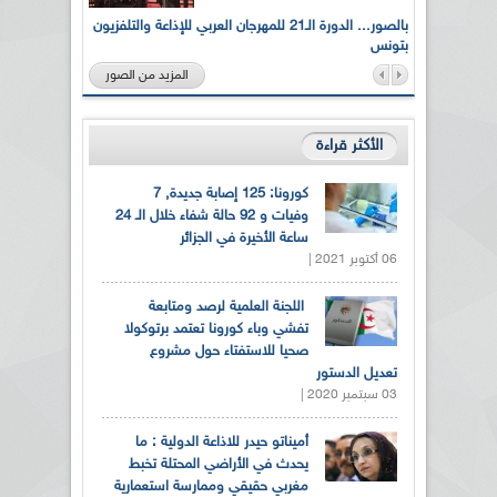
لى أرواح
بالصور... الدورة الـ21 للمهرجان العربي للإذاعة والتلفزيون
بتونس
المزيد من الصور
الأكثر قراءة
كورونا: 125 إصابة جديدة, 7
وفيات و 92 حالة شفاء خلال الـ 24
ساعة الأخيرة في الجزائر
06 أكتوبر 2021 |
اللجنة العلمية لرصد ومتابعة
تفشي وباء كورونا تعتمد برتوكولا
صحيا للاستفتاء حول مشروع
تعديل الدستور
03 سبتمبر 2020 |
أميناتو حيدر للاذاعة الدولية : ما
يحدث في الأراضي المحتلة تخبط
مغربي حقيقي وممارسة استعمارية