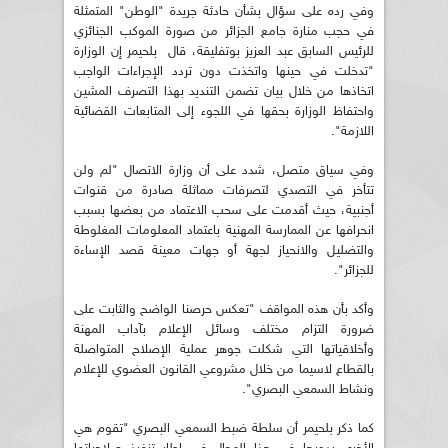
وفي رده على سؤال بشأن حادثة جريدة "الوطن" المتمثلة
في حجب منارة جامع الجزائر من صورة الموكب الجنائزي
للرئيس السابق عبد العزيز بوتفليقة، قال بلحيمر إن الوزارة
"تدخلت في حينها واتخذت دون تردد الإجراءات الواجب
اتخاذها من خلال بيان تضمن التنديد بهذا التصرف المشين
واحتفاظ الوزارة بحقها في اللجوء إلى المتابعات القضائية
اللازمة".
وفي سياق متصل، شدد على أن وزارة الاتصال "لم ولن
تتأخر في التصدي لتصرفات مماثلة صادرة من قنوات
أجنبية، حيث أقدمت على سحب الاعتماد من بعضها بسبب
انحرافها عن الممارسة المهنية باعتماد المعلومات المغلوطة
والتضليل والانحياز لجهة أو جهات معينة قصد الإساءة
للجزائر".
وأكد بأن هذه المواقف "تعكس حرصنا الواضح والثابت على
ضرورة التزام مختلف وسائل الإعلام بآداب المهنة
وأخلاقياتها التي شكلت جوهر عملية الإصلاح المتواصلة
بالقطاع لاسيما من خلال مشروعي القانون العضوي للإعلام
ونشاط السمعي البصري".
كما ذكر بلحيمر أن سلطة ضبط السمعي البصري "تقوم هي