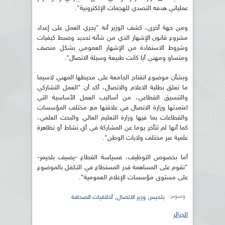
عملياتي هدفه التصدي للهجمات الإلكترونية".
ومن جهة أخرى، كشف الوزير أنه "يجري العمل على إعداد
مشروع قانون الإشهار الذي من شأنه تحديد وضبط كيفيات
وشروط الاستفادة من الإشهار العمومي بشكل منصف
ومتساو ومهني أيا كانت طبيعة وسيلة الاتصال".
وبشأن موضوع انفتاح الجامعة على محيطها المهني لاسيما
ما تعلق بطلبة الاعلام والاتصال، أكد أن "العمل التشاركي
والتنسيق القطاعي، من أساليب العمل الأساسية التي
اعتمدتها وزارة الاتصال في علاقتها مع مختلف المؤسسات
والقطاعات بما فيها وزارة التعليم العالي والبحث العلمي،
كما أنها لم تتأخر يوما عن المشاركة في أي نشاط أو تظاهرة
علمية عبر مختلف ولايات الوطن".
أما بخصوص التوظيف، فسياسة القطاع -يضيف بلحيمر-
"تقوم على المساهمة قدر المستطاع في التكفل بالموضوع
على مستوى مؤسسات الإعلام العمومية".
وسوم:
,
,
بلحيمر
وزير الاتصال
أخلاقيات الصحافة
الجزائر