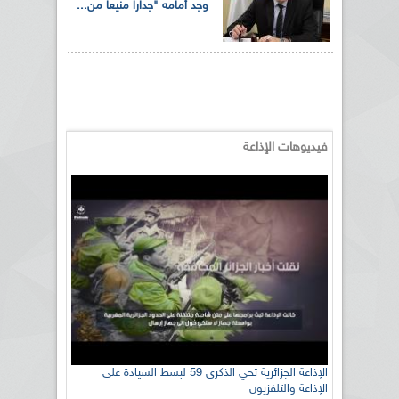
وجد أمامه "جدارا منيعا من...
فيديوهات الإذاعة
رئيس اللجنة الوطنية الجزائرية للتضامن مع الشعب
الإذاعة الجزائرية تحي الذكرى 59 لبسط السيادة على
الإذاعة والتلفزيون
الصحراوي السيد سعيد العياشي