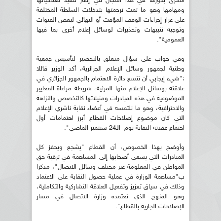
الأخرى بدورها في هذا المجال في إطار تنفيذ صلاحياتها
ومهامها وهو ما تمت ترجمتها بتدخلات السلطة المختلفة
على غرار إجراءات الوقف المؤقت أو النهائي لبعض القنوات
وتوجيه تنبيهات وتحذيرات لوسائل إعلام أخرى بما فيها
العمومية".
وفي جواب على سؤال متعلق بالتحضير لتأسيس جمعية
وطنية لجمهور وسائل الإعلام الجزائرية، أكد الوزير قائلا
:"شيء إيجابي أن تتسع دائرة الاهتمام بالجمهور الجزائري في
علاقته بوسائل الإعلام منها المرئية، شريطة مراعاة المعايير
الموضوعية في هذه المبادرات ومثيلاتها كالتخصص والنزاهة
والاحترافية، وهو ما نلتمسه في أعضاء نقابة ناشري الإعلام
التي كان موضوع إصلاحات القطاع أبرز اهتمامات أول
اجتماع عقدته النقابة يوم الـ24 سبتمبر الماضي".
وأوضح بهذا الخصوص، أن القطاع "يشجع ويحفز كل
المبادرات التي يسعى أصحابها إلى المساهمة في ترقية حق
المواطن في المعلومة عبر مختلف وسائل الاتصال"، مذكرا
ب"مساهمة الوزارة في عملية حصول النقابة على الاعتماد
وذلك في سياق تعزيز وتفعيل العلاقة التشاركية والتكاملية،
وهو المنهج الذي تعتمده وزارة الاتصال في مسار
الإصلاحات الجارية بالقطاع".