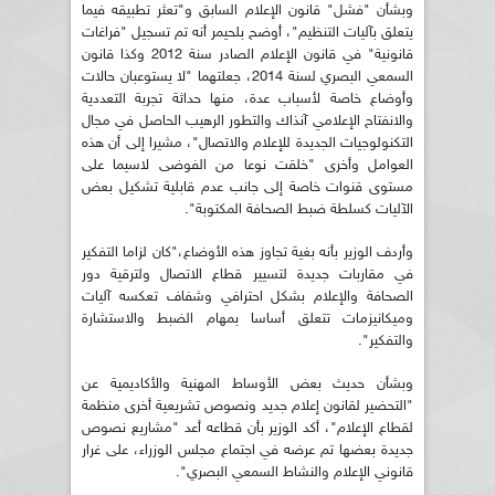
وبشأن "فشل" قانون الإعلام السابق و"تعثر تطبيقه فيما
يتعلق بآليات التنظيم"، أوضح بلحيمر أنه تم تسجيل "فراغات
قانونية" في قانون الإعلام الصادر سنة 2012 وكذا قانون
السمعي البصري لسنة 2014، جعلتهما "لا يستوعبان حالات
وأوضاع خاصة لأسباب عدة، منها حداثة تجربة التعددية
والانفتاح الإعلامي آنذاك والتطور الرهيب الحاصل في مجال
التكنولوجيات الجديدة للإعلام والاتصال"، مشيرا إلى أن هذه
العوامل وأخرى "خلقت نوعا من الفوضى لاسيما على
مستوى قنوات خاصة إلى جانب عدم قابلية تشكيل بعض
الآليات كسلطة ضبط الصحافة المكتوبة".
وأردف الوزير بأنه بغية تجاوز هذه الأوضاع،"كان لزاما التفكير
في مقاربات جديدة لتسيير قطاع الاتصال ولترقية دور
الصحافة والإعلام بشكل احترافي وشفاف تعكسه آليات
وميكانيزمات تتعلق أساسا بمهام الضبط والاستشارة
والتفكير".
وبشأن حديث بعض الأوساط المهنية والأكاديمية عن
"التحضير لقانون إعلام جديد ونصوص تشريعية أخرى منظمة
لقطاع الإعلام"، أكد الوزير بأن قطاعه أعد "مشاريع نصوص
جديدة بعضها تم عرضه في اجتماع مجلس الوزراء، على غرار
قانوني الإعلام والنشاط السمعي البصري".