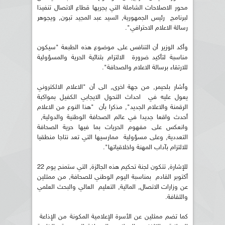
محور الاصلاحات الشاملة التي يجريها قطاع الاتصال تنفيذا
لبرنامج رئيس الجمهورية, السيد عبد المجيد تبون, ويجوهر
رسالة الاعلام الاحترافي".
وأكد الوزير أن التنافس على موضوع هذه الطبعة "سيكون
مناسبة لتأكيد ضرورة الالتزام بثنائية الحرية والمسؤولية
للارتقاء برسالة الاعلام والصحافة".
وأشار بلحيمر, من جهة اخرى, الى أن "الاعلام الالكتروني
يعول عليه في احداث التحول الايجابي الكفيل بمواكبة
الرقمنة والاعلام الجديد", مذكرا بأن "هذا النوع من الاعلام
أحدث واقعا جديدا في عالم الصحافة الوطنية والدولية,
وانعكس على مفهوم الحريات بما فيها حرية الصحافة
التعددية, وعلى مسؤولية ممارسيها التي تعد نتاجا منطقيا
للالتزام بآداب المهنة واخلاقياتها".
للإشارة, تتكون لجنة تحكيم هذه الجائزة, التي ستمنح يوم 22
أكتوبر القادم بمناسبة اليوم الوطني للصحافة, من ممثلين
عن وزارات الاتصال, المالية, التعليم العالي والبحث العلمي
والثقافة.
كما تضم ممثلين عن الأسرة الإعلامية المكونة من الإذاعة