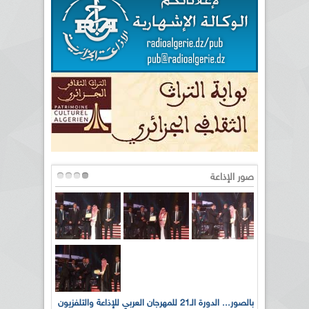
صور الإذاعة
لى أرواح
بالصور... الدورة الـ21 للمهرجان العربي للإذاعة والتلفزيون