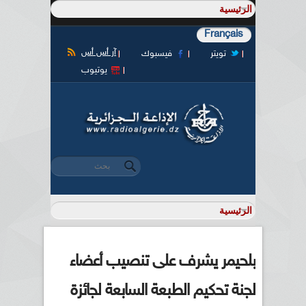
Français
آر أس أس
تويتر
فيسبوك
يوتيوب
‏بحث ‏
استمارة البحث
بلحيمر يشرف على تنصيب أعضاء
لجنة تحكيم الطبعة السابعة لجائزة