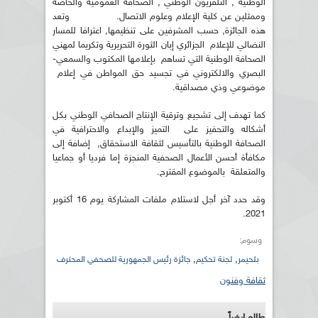
الوطنية , التلفزيون الوطني , الصحافة العمومية والخاصة
وممثلين عن كلية الإعلام وعلوم الاتصال. وتعد
هذه الجائزة, حسب المشرفين على تنظيمها, اعترافا للمسار
النضالي للإعلام الجزائري إبان الثورة التحريرية وتكريما لمهني
الصحافة الوطنية التي تساهم بإعلامها المكتوب والسمعي-
البصري والالكتروني في تجسيد حق المواطن في إعلام
موضوعي وذي مصداقية.
كما تهدف إلى تشجيع وترقية الإنتاج الصحافي الوطني بكل
أشكاله والتحفيز على التميز والإبداع والاحترافية في
الصحافة الوطنية بالتأسيس لثقافة الاستحقاق, إضافة إلى
مكافأة أحسن الأعمال الصحفية المنجزة إما فرديا أو جماعيا
والمتعلقة بالموضوع المقترح.
وقد حدد آخر أجل لاستلام ملفات المشاركة يوم 16 أكتوبر
2021.
وسوم:
,
,
بلحيمر
لجنة تحكيم
جائزة رئيس الجمهورية للصحفي المحترف
ثقافة وفنون