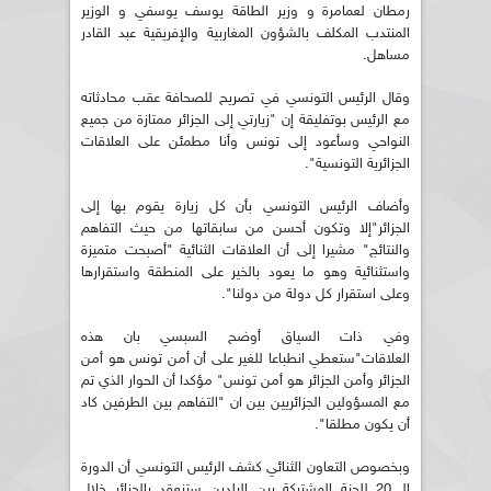
رمطان لعمامرة و وزير الطاقة يوسف يوسفي و الوزير
المنتدب المكلف بالشؤون المغاربية والإفريقية عبد القادر
مساهل.
وقال الرئيس التونسي في تصريح للصحافة عقب محادثاته
مع الرئيس بوتفليقة إن "زيارتي إلى الجزائر ممتازة من جميع
النواحي وسأعود إلى تونس وأنا مطمئن على العلاقات
الجزائرية التونسية".
وأضاف الرئيس التونسي بأن كل زيارة يقوم بها إلى
الجزائر"إلا وتكون أحسن من سابقاتها من حيث التفاهم
والنتائج" مشيرا إلى أن العلاقات الثنائية "أصبحت متميزة
واستثنائية وهو ما يعود بالخير على المنطقة واستقرارها
وعلى استقرار كل دولة من دولنا".
وفي ذات السياق أوضح السبسي بان هذه
العلاقات"ستعطي انطباعا للغير على أن أمن تونس هو أمن
الجزائر وأمن الجزائر هو أمن تونس" مؤكدا أن الحوار الذي تم
مع المسؤولين الجزائريين بين ان "التفاهم بين الطرفين كاد
أن يكون مطلقا".
وبخصوص التعاون الثنائي كشف الرئيس التونسي أن الدورة
الـ 20 للجنة المشتركة بين البلدين ستنعقد بالجزائر خلال