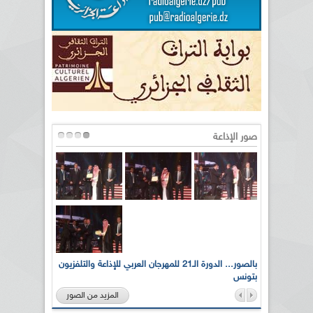
صور الإذاعة
لى أرواح
بالصور... الدورة الـ21 للمهرجان العربي للإذاعة والتلفزيون
بتونس
المزيد من الصور