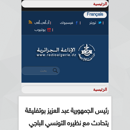
Français
آر أس أس
تويتر
فيسبوك
يوتيوب
‏بحث ‏
استمارة البحث
رئيس الجمهورية عبد العزيز بوتفليقة
يتحادث مع نظيره التونسي الباجي