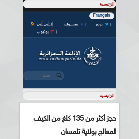
Français
آر أس أس
تويتر
فيسبوك
يوتيوب
‏بحث ‏
استمارة البحث
حجز أكثر من 135 كلغ من الكيف
المعالج بولاية تلمسان