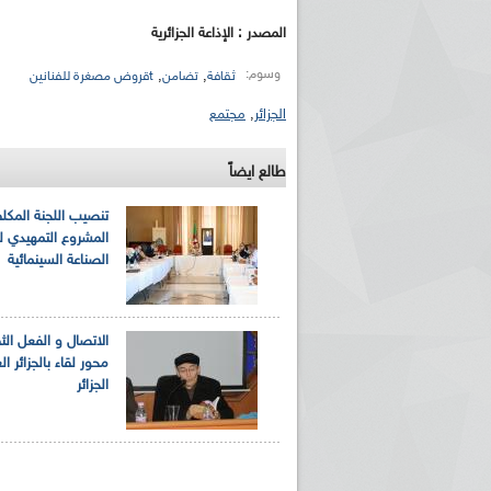
المصدر : الإذاعة الجزائرية
وسوم:
,
,
ثقافة
تضامن
tقروض مصغرة للفنانين
الجزائر
,
مجتمع
طالع ايضاً
تنصيب اللجنة المكل
المشروع التمهيدي ل
الصناعة السينمائية
الاتصال و الفعل الث
محور لقاء بالجزائر ا
الجزائر