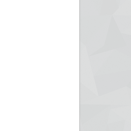
ريم الإذاعة الجزائرية للرياضيين البارالمبيين المتوجين
بالصور... اللقاء الوطني لمديري الإذ
اليات في طوكيو
حول مرافقة وتغطية الإنتخابات المحلية لـ27 نوفمب