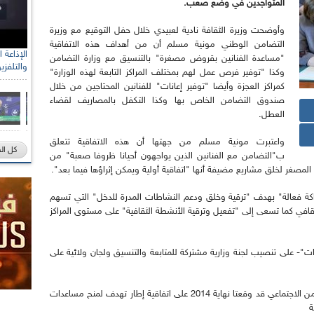
المتواجدين في وضع صعب.
وأوضحت وزيرة الثقافة نادية لعبيدي خلال حفل التوقيع مع وزيرة
التضامن الوطني مونية مسلم أن من أهداف هذه الاتفاقية
رئيس الل
"مساعدة الفنانين بقروض مصغرة" بالتنسيق مع وزارة التضامن
والتلفزي
الصحراو
وكذا "توفير فرص عمل لهم بمختلف المراكز التابعة لهذه الوزارة"
كمراكز العجزة وأيضا "توفير إعانات" للفنانين المحتاجين من خلال
صندوق التضامن الخاص بها وكذا التكفل بالمصاريف لقضاء
العطل.
واعتبرت مونية مسلم من جهتها أن هذه الاتفاقية تتعلق
كل ال
ب"التضامن مع الفنانين الذين يواجهون أحيانا ظروفا صعبة" من
لمصغر لخلق مشاريع مضيفة أنها "اتفاقية أولية ويمكن إثراؤها فيما بعد".
اكة فعالة" بهدف "ترقية وخلق ودعم النشاطات المدرة للدخل" التي تسهم
ثقافي كما تسعى إلى "تفعيل وترقية الأنشطة الثقافية" على مستوى المراكز
- على تنصيب لجنة وزارية مشتركة للمتابعة والتنسيق ولجان ولائية على
وكانت وزارة الثقافة ووزارة العمل والتشغيل والتضامن الاجتماعي قد وقعتا نهاية 2014 على اتفاقية إطار تهدف لمنح مساعدات
ة