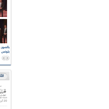
اعات الوطنية والجهوية
الإذاعة الجزائرية تقف دقيقة صمت ترحما على أرواح شهداء
ر 2021
17 أكتوبر 1961
بتونس
الأ
20 أبريل 2021 |