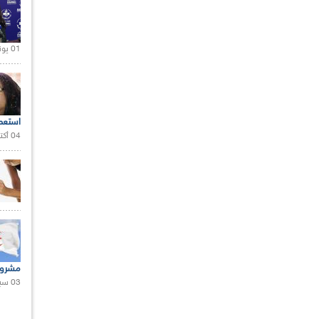
01 يونيو 2021 |
استعم
04 أكتوبر 2020 |
مشروع
03 سبتمبر 2020 |