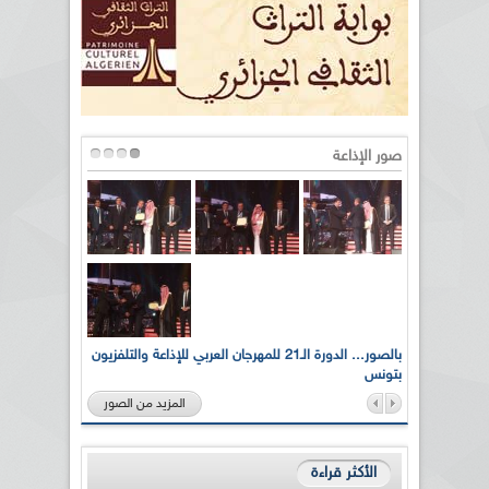
صور الإذاعة
لى أرواح
بالصور... الدورة الـ21 للمهرجان العربي للإذاعة والتلفزيون
بتونس
المزيد من الصور
الأكثر قراءة