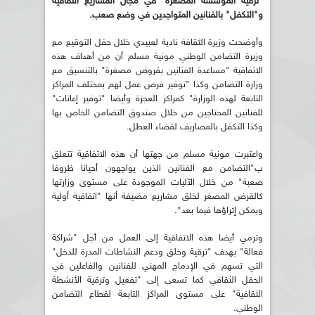
"ترقية المؤسسة المصغرة" في مجال المشاريع الثقافية
و"التكفل" بالفنانين المتواجدين في وضع صعب.
وأوضحت وزيرة الثقافة نادية لعبيدي خلال حفل التوقيع مع
وزيرة التضامن الوطني مونية مسلم أن من أهداف هذه
الاتفاقية "مساعدة الفنانين بقروض مصغرة" بالتنسيق مع
وزارة التضامن وكذا "توفير فرص عمل لهم بمختلف المراكز
التابعة لهذه الوزارة" كمراكز العجزة وأيضا "توفير إعانات"
للفنانين المحتاجين من خلال صندوق التضامن الخاص بها
وكذا التكفل بالمصاريف لقضاء العطل.
واعتبرت مونية مسلم من جهتها أن هذه الاتفاقية تتعلق
ب"التضامن مع الفنانين الذين يواجهون أحيانا ظروفا
صعبة" من خلال الآليات الموجودة على مستوى وزارتها
كالقرض المصغر لخلق مشاريع مضيفة أنها "اتفاقية أولية
ويمكن إثراؤها فيما بعد".
وترمي أيضا هذه الاتفاقية إلى العمل من أجل "شراكة
فعالة" بهدف "ترقية وخلق ودعم النشاطات المدرة للدخل"
التي تسهم في الإدماج المهني للفنانين والفاعلين في
الحقل الثقافي كما تسعى إلى "تفعيل وترقية الأنشطة
الثقافية" على مستوى المراكز التابعة لقطاع التضامن
الوطني.