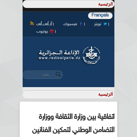
Français
آر أس أس
تويتر
فيسبوك
يوتيوب
‏بحث ‏
استمارة البحث
اتفاقية بين وزارة الثقافة ووزارة
التضامن الوطني لتمكين الفنانين