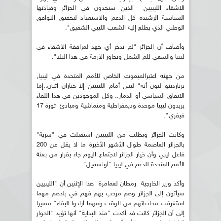
الاشقاء الليبيين الذين سيجدون في الجزائر وقيادتها
السياسية الرشيدة كل الدعم والاستعداد لتحقيق التوافق
الوطني الذي يطلع إليه الشعب الليبي الشقيق".
وأضاف أن الجزائر "لم تدخر أي جهد لمرافقة الأشقاء في
ليبيا والسعي للم الشمل وتجاوز الأزمة في هذا البلد".
من جهته اعتبرالمبعوث الخاص للأمم المتحدة في ليبيا,
برناردينو ليون أنه" ليس أمام الليبيين إلا خياران اثنان..إما
الاتفاق السياسي أو الدمار.. وكل الموجودين في هذا اللقاء
يريدون ليبيا موحدة وديمقراطية ومتماشية ومبادئ ثورة 17
فيفري".
وكانت الجزائر وبطلب من الليبيين استقبلت في "سرية"
بالجزائر العاصمة طوال الأشهر الأخيرة ما لا يقل عن 200
فاعل ليبي وأن خيار الجزائر لاجتماع اليوم جاء بقرار من بعثة
الأمم المتحدة للدعم في ليبيا "أونسميل".
وأكد وزير الخارجية رمطان لعمامرة هذا الإثنين أن "الليبيين
سيأتون إلى الجزائر وهم مرحب بهم فهم في بلدهم مهما
استغرقت محادثاتهم من الوقت ومهما أرادوا البقاء" مشيرا
إلى أن الجزائر كانت قد أكدت "منذ البداية" أنها تؤيد "الحوار