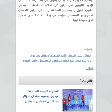
ديناميكية حوارية و لا بد أن ينتهي إلى بناء توافقات تمكن
الإخوة الليبيين من تجاوز كل الخلافات خاصة ما يتصل
بقانون العزل و بتقسيم السلطة و بالتالي تجاوز الاحتقان
الدموي و الانقسام المؤسساتي و الانفلات الأمني الخطير
الذي تعيشه ليبيا
وسوم:
,
,
,
,
,
الجزائر
ليبيا
اجتماع
الأمم المتحدة
رمطان لعمامرة
,
,
,
برناردينو ليون
عبد القادر مساهل
الأونسميل
ناصر القدوة
العالم
طالع ايضاً
البطولة العربية للسباحة:
عرجون وصيود يمنحان الجزائر
ميداليتين ذهبيتين جديدتين