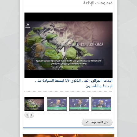
فيديوهات الإذاعة
رئيس اللجنة الوطنية الجزائرية للتضامن مع الشعب
الإذاعة الجزائرية تحي الذكرى 59 لبسط السيادة على
الإذاعة والتلفزيون
الصحراوي السيد سعيد العياشي
كل الفيديوهات