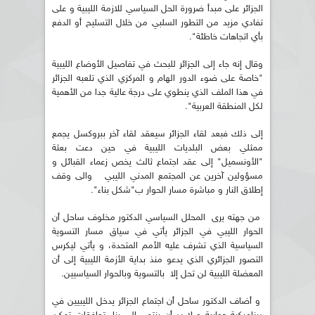
الجزائر على مبدأ ضرورة الحل السياسي للازمة الليبية و على
تفادي مزيد من التطور السلبي من خلال التسليح أو الدفع
بأي اتجاهات خاطئة".
وقال إنه جاء إلى الجزائر للبحث في تفاصيل الأوضاع الليبية
"خاصة على ضوء الدور الهام و المركزي الذي تلعبه الجزائر
في هذا الملف الذي ينطوي على درجة عالية جدا من الأهمية
لكل المنطقة العربية".
إلى ذلك فبعد لقاء الجزائر سيعقد لقاء آخر ببروكسل يجمع
ممثلي بعض البلديات الليبية في حين دعت بعثة
"الأونسميل" إلى عقد اجتماع ثالث يخص زعماء القبائل و
مسؤولين آخرين عن المجتمع المدني الليبي والى وقف
إطلاق النار و مباشرة مسار الحوار ب"شكل بناء".
من جهته يرى المحلل السياسي الدكتور مخلوف ساحل أن
الحوار الليبي في الجزائر يأتي في سياق مسار التسوية
السياسية الذي تشرف عليه الأمم المتحدة، و يأتي ليكرس
التصور الجزائري الذي يدعو منذ بداية الأزمة الليبية إلى أن
المعضلة الليبية لن تحل إلا بالتسوية وبالحوار السياسيين.
و أضاف الدكتور ساحل أن اجتماع الجزائر يدخل الليبيين في