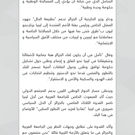
الشامل الذي من شأنه أن يؤدي إلى المصالحة الوطنية و
حكومة وحدة وطنية".
وذكر وزير الخارجية أن الجزائر تدعم "بطبيعة الحال" جهود
الممثل الخاص ورئيس بعثة الأمم المتحدة إلى ليبيا برناردينو
ليون ب"طرق شتى بما فيها من خلال اتصالاتنا الخاصة و
معاملاتنا مع ليبيين و ليبيات من مختلف الآفق السياسية و
الاجتماعية".
وقال "نأمل في أن يكون لقاء الجزائر هبة جماعية لأشقائنا
وشقيقاتنا في ليبيا نحو اتفاق و إجماع وطني حول تشكيل
حكومة توافق وطني وحول اتفاقات أمنية تسمح للبلد
بالتطور والمضي قدما نحو الدستور وتنظيم انتخابات في
كنف الهدوء والسكينة والأمن و الاستقرار".
ويحظى مسار الحوار الوطني الليبي بدعم المجتمع الدولي
حيث أكد المبعوث الخاص للجامعة العربية من أجل ليبيا
ناصر القدوة الثلاثاء الماضي بالجزائر أن الحل السياسي
ضروري في ليبيا "تفاديا لمزيد من التطور السلبي" للأوضاع
في هذا البلد.
وأكد القدوة على تطابق وجهات النظر بين الجامعة العربية
والجزائر في ما يتعلق بالأزمة الليبية قائلا "نحن متفقون مع