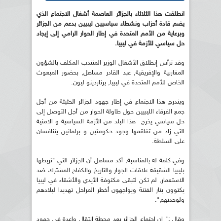
انطلقت هذا الثلاثاء بالجزائر العاصمة أشغال الاجتماع الذي
يضم قادة أحزاب ونشطاء سياسيين ليبيين بدعم من الجزائر
وبرعاية من الأمم المتحدة في إطار الحوار الرامي إلى إيجاد
حل سياسي للأزمة في ليبيا.
وقد ترأس إنطلاق الأشغال الوزير المنتدب المكلف بالشؤون
المغاربية والإفريقية, عبد القادر مساهل, بحضور المبعوث
الخاص للأمم المتحدة في ليبيا, برناردينو ليون.
ويندرج هذا الاجتماع في إطار جهود الجزائر الحثيثة من أجل
جمع الفرقاء الليبيين حول طاولة الحوار من أجل التوصل إلى
حل سياسي يخرج هذا البلد من الأزمة السياسية و الامنية
التي زاد من تفاقمها وجود حكومتين و برلمانين يتنافسان
على السلطة.
وفي كلمة له بالمناسبة, أكد مساهل أن الجزائر التي "تربطها
بليبيا الشقيقة علاقات الجوار والتاريخ والكفاح المشترك ضد
الاستعمار, لم تكن لتبقى مكتوفة الأيدي والأشقاء في ليبيا
يكتوون بنار الفتنة ويواجهون أخطر المراحل تهديدا لبلادهم
ولوحدتهم".
وقال :" إن اجتماع الجزائر يعد محطة انتقال واعدة في جهود