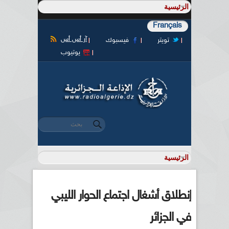
Français
آر أس أس
تويتر
فيسبوك
يوتيوب
‏بحث ‏
استمارة البحث
إنطلاق أشغال اجتماع الحوار الليبي
في الجزائر