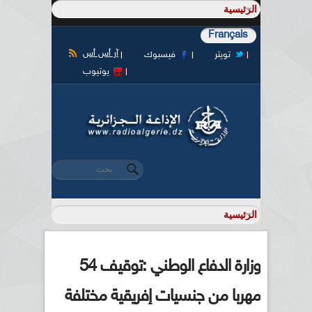
Français
آر أس أس
تويتر
فيسبوك
يوتيوب
‏بحث ‏
استمارة البحث
وزارة الدفاع الوطني :توقيف 54
مهربا من جنسيات إفريقية مختلفة