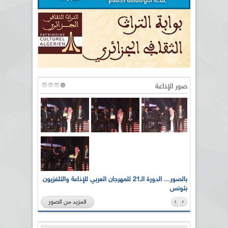
صور الإذاعة
لى أرواح
بالصور... الدورة الـ21 للمهرجان العربي للإذاعة والتلفزيون
بتونس
المزيد من الصور