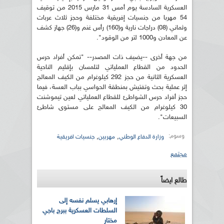
العسكرية السادسة يوم أمس 31 مارس 2015 من توقيف
54 مهربا من جنسيات إفريقية مختلفة وحجز ثلاث عربات
وثماني (08) دراجات نارية و(160) رأس غنم و(26) جهاز كشف
عن المعادن و1000 لتر من الوقود".
من جهة أخرى --يضيف ذات المصدر-- "تمكن أفراد حرس
الحدود من القطاع العملياتي لتلمسان بإقليم الناحية
العسكرية الثانية من حجز 292 كيلوغرام من الكيف المعالج
إثر عملية بحث وتفتيش بمنطقة الحواسي بباب العسة، فيما
حجز أفراد حرس الشواطئ للقطاع العملياتي لعين تيموشنت
30 كيلوغرام من الكيف المعالج على مستوى شاطئ
السبيعات".
وسوم:
,
,
وزارة الدفاع الوطني
مهربين
جنسيات افريقية
مجتمع
طالع ايضاً
إرهابي يسلم نفسه إلى
السلطات العسكرية ببرج باجي
مختار