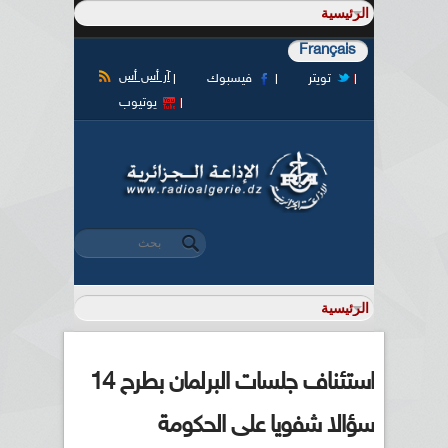
Français
آر أس أس
تويتر
فيسبوك
يوتيوب
‏بحث ‏
استمارة البحث
استئناف جلسات البرلمان بطرح 14
سؤالا شفويا على الحكومة