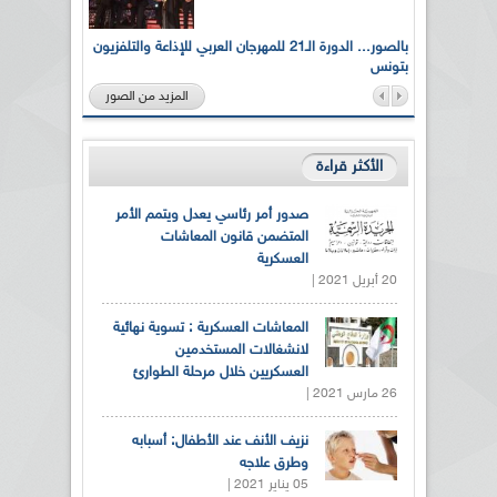
لى أرواح
بالصور... الدورة الـ21 للمهرجان العربي للإذاعة والتلفزيون
بتونس
المزيد من الصور
الأكثر قراءة
صدور أمر رئاسي يعدل ويتمم الأمر
المتضمن قانون المعاشات
العسكرية
20 أبريل 2021 |
المعاشات العسكرية : تسوية نهائية
لانشغالات المستخدمين
العسكريين خلال مرحلة الطوارئ
26 مارس 2021 |
نزيف الأنف عند الأطفال: أسبابه
وطرق علاجه
05 يناير 2021 |