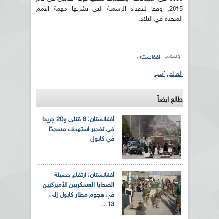
2015, وفقا للأعداد الرسمية التي نشرتها مهمة الأمم
المتحدة في البلاد.
وسوم:
أفغانستان
العالم
,
آسيا
طالع ايضاً
أفغانستان: 8 قتلى و20 جريحا
في تفجير استهدف مسجدًا
في كابول
أفغانستان: ارتفاع حصيلة
الضحايا العسكريين الأميركيين
في هجوم مطار كابول إلى
13...