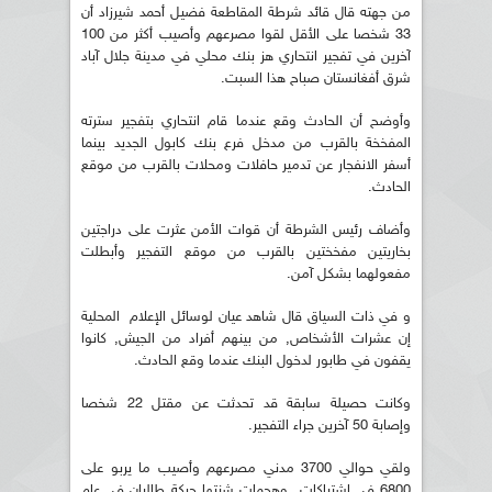
من جهته قال قائد شرطة المقاطعة فضيل أحمد شيرزاد أن
33 شخصا على الأقل لقوا مصرعهم وأصيب أكثر من 100
آخرين في تفجير انتحاري هز بنك محلي في مدينة جلال آباد
شرق أفغانستان صباح هذا السبت.
وأوضح أن الحادث وقع عندما قام انتحاري بتفجير سترته
المفخخة بالقرب من مدخل فرع بنك كابول الجديد بينما
أسفر الانفجار عن تدمير حافلات ومحلات بالقرب من موقع
الحادث.
وأضاف رئيس الشرطة أن قوات الأمن عثرت على دراجتين
بخاريتين مفخختين بالقرب من موقع التفجير وأبطلت
مفعولهما بشكل آمن.
و في ذات السياق قال شاهد عيان لوسائل الإعلام المحلية
إن عشرات الأشخاص, من بينهم أفراد من الجيش, كانوا
يقفون في طابور لدخول البنك عندما وقع الحادث.
وكانت حصيلة سابقة قد تحدثت عن مقتل 22 شخصا
وإصابة 50 آخرين جراء التفجير.
ولقي حوالي 3700 مدني مصرعهم وأصيب ما يربو على
6800 في اشتباكات وهجمات شنتها حركة طالبان في عام