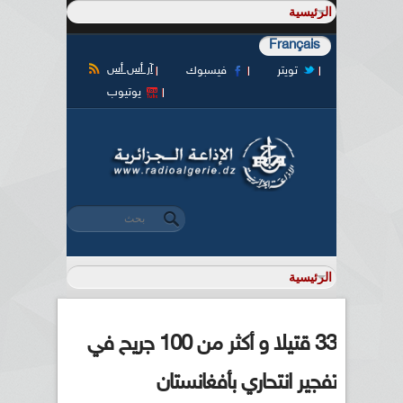
Français
آر أس أس
تويتر
فيسبوك
يوتيوب
‏بحث ‏
استمارة البحث
33 قتيلا و أكثر من 100 جريح في
تفجير انتحاري بأفغانستان