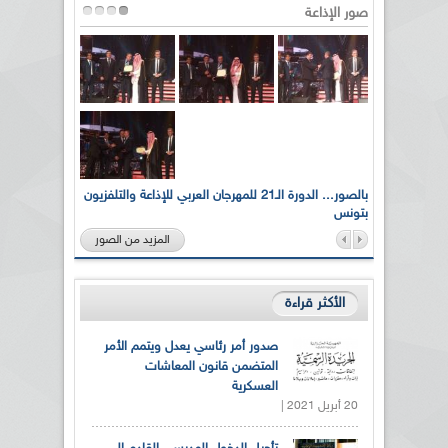
صور الإذاعة
لى أرواح
بالصور... الدورة الـ21 للمهرجان العربي للإذاعة والتلفزيون
بتونس
المزيد من الصور
الأكثر قراءة
صدور أمر رئاسي يعدل ويتمم الأمر
المتضمن قانون المعاشات
العسكرية
20 أبريل 2021 |