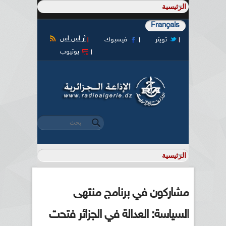
Français
آر أس أس
تويتر
فيسبوك
يوتيوب
‏بحث ‏
استمارة البحث
مشاركون في برنامج منتهى
السياسة: العدالة في الجزائر فتحت