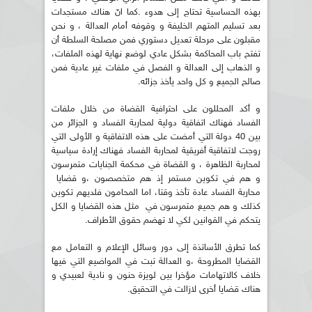
بهذه الحساسية تحتاج إلى هدوء .كما انّ هناك مستجدات
بعد تسليم المتهم الخليفة و وقوفه أمام العدالة ، و نحن
مقبلون على مرحلة تعديل دستوري فمن مصلحة السلطة أن
تفتح باب المحاكمة بشكل عادي لوضع نهاية لهذه الملفات،
و الذهاب إلى العدالة و الفصل في ملفات غير عادية فمن
صالح الجميع و كل واحد يأخذ جزائه.
و أكد المحللون على احترافية القضاة من خلال ملفات
الفساد فهناك اتفاقية دولية لمحاربة الفساد و الجزائر من
بين 40 دولة التي أمضت على هذه الاتفاقية و الأولى التي
روجت لاتفاقية أفريقية لمحاربة الفساد فهناك إرادة سياسية
لمحاربة الظاهرة ، و القضاة في محكمة الجنايات متمرسون
و هم في تكوين مستمر إذ هم متخصصون ،و قضايا
محاربة الفساد عادة تأخذ وقتا، اما المحامون فلديهم تكوين
كذلك و هم جميع متمرسون في مثل هذه القضايا و الكل
يتحكم في القوانين لكي لا تهضم حقوق الأطراف.
كما تطرق الأساتذة إلى دور وسائل الإعلام و التعامل مع
القضايا المطروحة ،و العدالة تبت في المواضيع التي فيها
خلاف كالاتهامات مؤخرا بين لويزة حنون و نادية لعبيدي و
هناك قضايا أخرى لازالت في التحقيق.