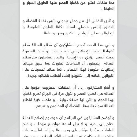
عدة ملفات تعتبر من قضايا العصر منها الطريق السيار و
الخليفة .
و أثرى النقاش كل من جمال عيدوني رئيس نقابة القضاة و
الدكتور إدريس فاضلي أستاذ بكلية العلوم القانونية و
الإدارية و محلل البرنامج الدكتور زهير بوعمامة.
و في هذا الصدد أجمع المشاركون أن قطاع العدالة قطع
أشواطا عديدة للإصلاح في عدة جوانب و تمت العصرنة
بحيث أصبح يؤدي دورا إيجابيا والذين يتعاملون مع قطاع
العدالة يلحظون أن الخدامات تطورت عما سبق فهناك
إمكانيات متوفرة لهذا القطاع ، كما هناك تحسينات على
القوانين إضافة إلى التكوينو إنشاء أقطاب قضائية جديدة .
و أشار المشاركون إلى أن الملفات المطروحة مؤخرا على
العدالة هي قضايا العصر و لأول مرة في الجزائر تطرح قضايا
بهذا الحجم و التي لها صبغة دولية . و منحت خبرة لقطاع
العدالة سواء بالنسبة للقضاة أو المحامين و غيرهم.
و أوضح المشاركون في البرنامج أن موضوع إصلاح العدالة
يحتاج إلى المزيد و لا يزال أمامه مواضيع مهمة ، و فتح
الملفات مؤخرا مؤشر على وجود نية و إرادة لغلق ملفات
طالت و التي كانت محل اهتمام الرأي الوطني ، و قضايا