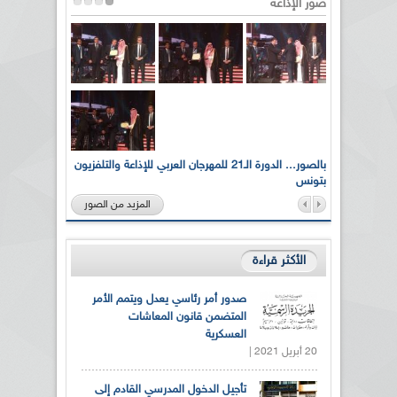
صور الإذاعة
لى أرواح
بالصور... الدورة الـ21 للمهرجان العربي للإذاعة والتلفزيون
بتونس
المزيد من الصور
الأكثر قراءة
صدور أمر رئاسي يعدل ويتمم الأمر
المتضمن قانون المعاشات
العسكرية
20 أبريل 2021 |
تأجيل الدخول المدرسي القادم إلى