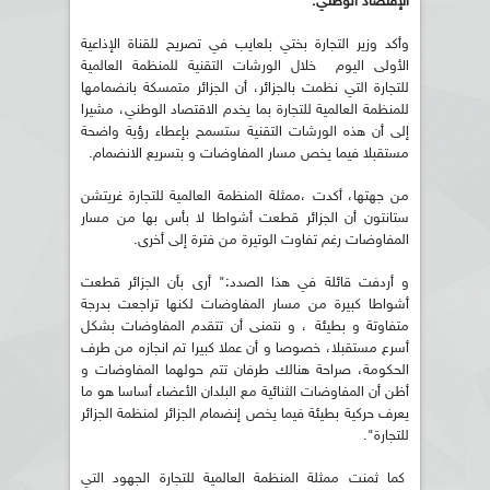
الإقتصاد الوطني.
وأكد وزير التجارة بختي بلعايب في تصريح للقناة الإذاعية
الأولى اليوم خلال الورشات التقنية للمنظمة العالمية
للتجارة التي نظمت بالجزائر، أن الجزائر متمسكة بانضمامها
للمنظمة العالمية للتجارة بما يخدم الاقتصاد الوطني، مشيرا
إلى أن هذه الورشات التقنية ستسمح بإعطاء رؤية واضحة
مستقبلا فيما يخص مسار المفاوضات و بتسريع الانضمام.
من جهتها، أكدت ،ممثلة المنظمة العالمية للتجارة غريتشن
ستانتون أن الجزائر قطعت أشواطا لا بأس بها من مسار
المفاوضات رغم تفاوت الوتيرة من فترة إلى أخرى.
و أردفت قائلة في هذا الصدد:" أرى بأن الجزائر قطعت
أشواطا كبيرة من مسار المفاوضات لكنها تراجعت بدرجة
متفاوتة و بطيئة ، و نتمنى أن تتقدم المفاوضات بشكل
أسرع مستقبلا، خصوصا و أن عملا كبيرا تم انجازه من طرف
الحكومة، صراحة هنالك طرفان تتم حولهما المفاوضات و
أظن أن المفاوضات الثنائية مع البلدان الأعضاء أساسا هو ما
يعرف حركية بطيئة فيما يخص إنضمام الجزائر لمنظمة الجزائر
للتجارة".
كما ثمنت ممثلة المنظمة العالمية للتجارة الجهود التي