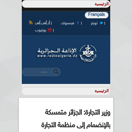
Français
آر أس أس
تويتر
فيسبوك
يوتيوب
‏بحث ‏
استمارة البحث
وزير التجارة: الجزائر متمسكة
بالإنضمام إلى منظمة التجارة