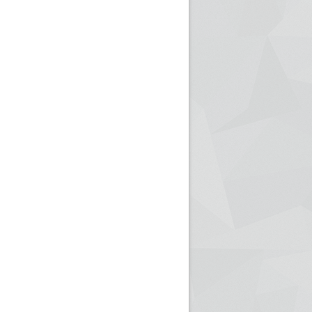
ريم الإذاعة الجزائرية للرياضيين البارالمبيين المتوجين
بالصور... اللقاء الوطني لمديري الإذ
اليات في طوكيو
حول مرافقة وتغطية الإنتخابات المحلية لـ27 نوفمب