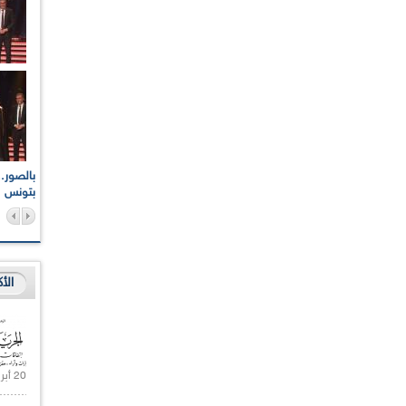
اعات الوطنية والجهوية
الإذاعة الجزائرية تقف دقيقة صمت ترحما على أرواح شهداء
ر 2021
17 أكتوبر 1961
بتونس
الأ
20 أبريل 2021 |