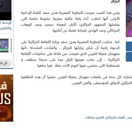
الجزائر.
وفي هذا الصدد صرحت المطربة المغربية هدى سعد للقناة الإذاعية
الأولى أنها اختارت أداء باقة غنائية مغربية متنوعة خاصة التي
يفضلها الجمهور الجزائري كأغان لنعيمة سميح وعبد الوهاب
والتلفزي
الدوكالي وعبد الهادي بلخياط فضلا عن أغانيها.
كما شكرت المطربة المغربية هدى سعد وزارة الثقافة الجزائرية على
الدعوة راجية أن تتكرر زياراتها للجزائر ، وأشادت المتحدثة ذاتها
بمهرجان جميلة العربي الذي تعرفت من خلاله على مكنونات الثقافة
الجزائرية ، إلى جانب تعرفها لأول مرة على مدينة سطيف و
كل ال
قسنطينة التي ستحيي فيها اليوم الأحد حفلا فنيا ساهرا.
يشارك كل سنة في طبعات مهرجان جميلة العربي معتبرا أن هذه التظاهرة
الجزائري الذواق للموسيقى والفن العربي.
,
سعد
الفنان الجزائري الشيخ سلطان