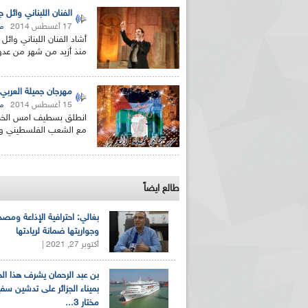
الفنان اللبناني وائل 
17 أغسطس 2014
م
أشاد الفنان اللبناني وائ
منذ أزيد من شهر من عدوان
مهرجان جميلة العربي
15 أغسطس 2014
مه
انطلق بسطيف امس الخميس
مع الشعب الفلسطيني و غ
طالع ايضاً
بغالي: احترافية الإذاعة ومصد
وجواريتها ضمانة لريادتها
أكتوبر 27, 2021 |
بن عبد الرحمان يشرف هذا ا
بميناء الجزائر على تدشين سف
مختار 3...