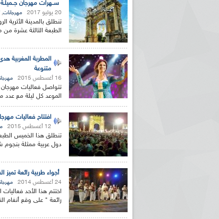
ســهرات مهرجان جــميلـة
20 يوليو 2017
,
مهرجانات
تنطلق بالمدينة الأثرية 
الطبعة الثالثة عشرة من م
المطربة المغربية هد
متنوعة
16 أغسطس 2015
مهرجان
الموعد كل ليلة مع عدد م
افتتاح فعاليات مهر
12 أغسطس 2015
مه
تنطلق هذا الخميس الطبعة
دول عربية ممثلة بنجوم شب
أجواء طربية رائعة تميز ا
24 أغسطس 2014
مهرجان
اختتم هذا الأحد فعاليات
رائعة " على وقع أنغام النجم