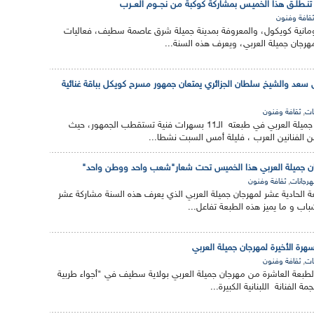
 تنـطلـق هذا الخميـس بمشاركة كوكبة من نجــوم العــرب
ثقافة وفنون
الرومانية كويكول، والمعروفة بمدينة جميلة شرق عاصمة سطيف، فعاليات
هرجان جميلة العربي، ويعرف هذه السنة...
ى سعد والشيخ سلطان الجزائري يمتعان جمهور مسرح كويكل بباقة غنائية
,
ات
ثقافة وفنون
تتواصل فعاليات مهرجان جميلة العربي في طبعته الـ11 بسهرات فنية تستقطب الجمهور، حيث
ن الفنانين العرب ، فليلة أمس السبت نشطا...
جان جميلة العربي هذا الخميس تحت شعار"شعب واحد ووطن واحد"
,
رجانات
ثقافة وفنون
 الحادية عشر لمهرجان جميلة العربي الذي يعرف هذه السنة مشاركة عشر
اب و ما يميز هذه الطبعة تفاعل...
لسهرة الأخيرة لمهرجان جميلة العربي
,
ات
ثقافة وفنون
 الطبعة العاشرة من مهرجان جميلة العربي بولاية سطيف في "أجواء طربية
ة الفنانة اللبنانية الكبيرة...