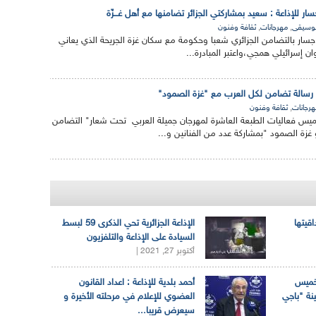
جسار للإذاعة : سعيد بمشاركتي الجزائر تضامنها مع أهل غـــزّة
,
,
وسيقى
مهرجانات
ثقافة وفنون
ل جسار بالتضامن الجزائري شعبا وحكومة مع سكان غزة الجريحة الذي يعاني
 إسرائيلي همجي،واعتبر المبادرة...
 رسالة تضامن لكل العرب مع "غزة الصمود"
,
رجانات
ثقافة وفنون
 فعاليات الطبعة العاشرة لمهرجان جميلة العربي تحت شعار" التضامن
زة الصمود "بمشاركة عدد من الفنانين و...
اقيتها
الإذاعة الجزائرية تحي الذكرى 59 لبسط
السيادة على الإذاعة والتلفزيون
أكتوبر 27, 2021 |
لخميس
أحمد بلدية للإذاعة : اعداد القانون
ينة "باجي
العضوي للإعلام في مرحلته الأخيرة و
سيعرض قريبا...