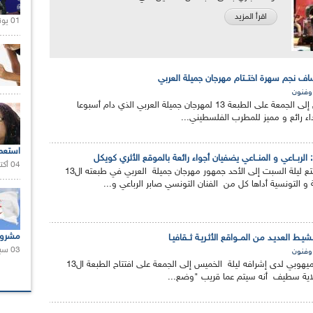
اقرأ المزيد
01 يونيو 2021 |
 نجم سهرة اختــتام مهرجان جميلة العربي
 وفنون
أسدل الستار ليلة الخميس إلى الجمعة على الطبعة 13 لمهرجان جميلة العربي الذي دام أسبوعا
بأداء رائع و مميز للمطرب الفلسطيني...
استعم
الربــاعي و المنــاعي يضفيان أجواء رائعة بالموقع الأثري كويكل
04 أكتوبر 2020 |
استمتع ليلة السبت إلى الأحد جمهور مهرجان جميلة العربي في طبعته ال13
ة و التونسية أداها كل من الفنان التونسي صابر الرباعي و...
مشروع
ط العديـد من المــواقع الأثـريـة ثــقافيـا
03 سبتمبر 2020 |
 وفنون
أكد وزير الثقافة عز الدين ميهوبي لدى إشرافه ليلة الخميس إلى الجمعة على افتتاح الطبعة ال13
ولاية سطيف أنه سيتم عما قريب "وضع...