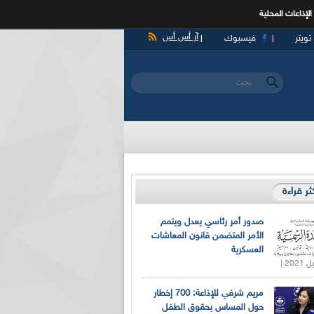
الإذاعات المحلية
آر أس أس
تويتر
فيسبوك
‏بحث ‏
استمارة البحث
كثر قراءة
صدور أمر رئاسي يعدل ويتمم
الأمر المتضمن قانون المعاشات
العسكرية
مريم شرفي للإذاعة: 700 إخطار
حول المساس بحقوق الطفل