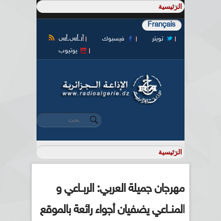
Français
آر أس أس
تويتر
فيسبوك
يوتيوب
‏بحث ‏
استمارة البحث
مهرجان جميلة العربي: الربــاعي و
المنــاعي يضفيان أجواء رائعة بالموقع