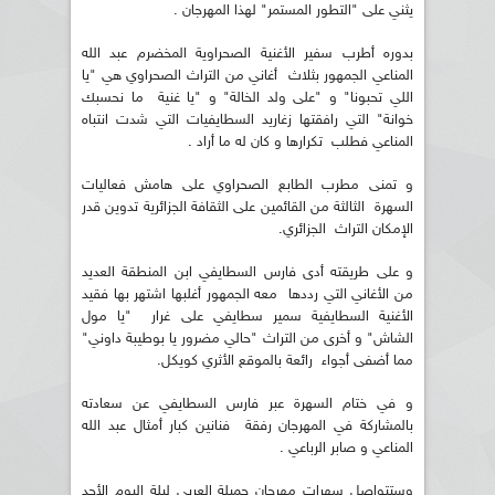
يثني على "التطور المستمر" لهذا المهرجان .
بدوره أطرب سفير الأغنية الصحراوية المخضرم عبد الله
المناعي الجمهور بثلاث أغاني من التراث الصحراوي هي "يا
اللي تحبونا" و "على ولد الخالة" و "يا غنية ما نحسبك
خوانة" التي رافقتها زغاريد السطايفيات التي شدت انتباه
المناعي فطلب تكرارها و كان له ما أراد .
و تمنى مطرب الطابع الصحراوي على هامش فعاليات
السهرة الثالثة من القائمين على الثقافة الجزائرية تدوين قدر
الإمكان التراث الجزائري.
و على طريقته أدى فارس السطايفي ابن المنطقة العديد
من الأغاني التي رددها معه الجمهور أغلبها اشتهر بها فقيد
الأغنية السطايفية سمير سطايفي على غرار "يا مول
الشاش" و أخرى من التراث "حالي مضرور يا بوطيبة داوني"
مما أضفى أجواء رائعة بالموقع الأثري كويكل.
و في ختام السهرة عبر فارس السطايفي عن سعادته
بالمشاركة في المهرجان رفقة فنانين كبار أمثال عبد الله
المناعي و صابر الرباعي .
وستتواصل سهرات مهرجان جميلة العربي ليلة اليوم الأحد