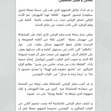
المناعي و فارس السطايفي
.
و قد ازداد تفاعل الجمهور الذي هب إلي مدينة جميلة (شرق
سطيف) لحضور السهرة الثالثة لهذا المهرجان مع الأداء
الراقي لصابر الرباعي حيث ردد الشباب خاصة أغانيه على
وقع الزغاريد التي كانت تنبعث من حناجر النساء.
فعلى مدار ساعة قدم صابر الرباعي الذي اعتاد على المشاركة
في مهرجان جميلة العربي باقة من أغانيه المعروفة و
الجديدة تفاعل معها الجمهور بشكل ملفت على غرار
"عالطاير" التي كانت في مستهل أغانيه و كان مدخلها بعزف
على الكمان أدخل الجمهور في صمت قبل أن تعيده لحيويته
آلة الدف و صوت أمير الطرب العربي ليواصل إمتاع محبيه
بأداء "الغلطة جات من عندك ماشي من عندي" بطابع الراي
الجزائري ثم "عاشق مغروم نارو لهيبة" و"سيدي منصور يا
بابا" و "برشا برشا يا مدلل" من التراث التونسي .
و قد أعرب صابر الرباعي للصحافة عقب نزوله من المنصة
عن سعادته للمشاركة مرة أخرى في هذا المهرجان و لقاء
جمهوره الذي تربطه به "علاقة روحية" على حد تعبيره.
و كشف صابر الرباعي بالمناسبة أنه بصدد تحضير أغاني من
التراث الجزائري و التونسي خصيصا لجمهور جميلة قبل أن