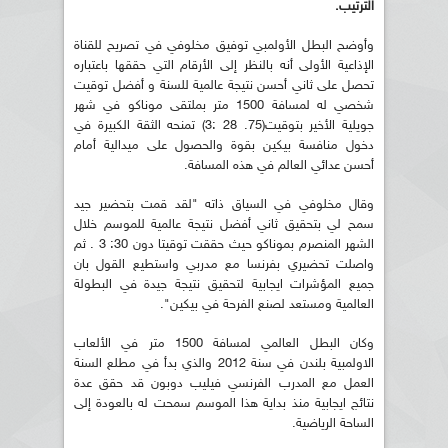
الترتيب.
وأوضح البطل الأولمبي توفيق مخلوفي في تصريح للقناة
الإذاعية الأولى أنه بالنظر إلى الأرقام التي حققها باعتباره
تحصل على ثاني أحسن نتيجة عالمية للسنة و أفضل توقيت
شخصي له لمسافة 1500 متر بملتقى موناكو في شهر
جويلية الأخير بتوقيت(75. 28 :3) تمنحه الثقة الكبيرة في
دخول منافسة بيكين بقوة والحصول على ميدالية أمام
أحسن عدائي العالم في هذه المسافة.
وقال مخلوفي في السياق ذاته "لقد قمت بتحضير جيد
سمح لي بتحقيق ثاني أفضل نتيجة عالمية للموسم خلال
الشهر المنصرم بموناكو حيث حققت توقيتا دون 30: 3 . ثم
واصلت تحضيري بفرنسا مع مدربي واستطيع القول بان
جميع المؤشرات ايجابية لتحقيق نتيجة جيدة في البطولة
العالمية ومستعد لصنع الفرحة في بيكين".
وكان البطل العالمي لمسافة 1500 متر في الألعاب
الاولمبية بلندن في سنة 2012 والذي بدأ في مطلع السنة
العمل مع المدرب الفرنسي فيليب دوبون قد حقق عدة
نتائج ايجابية منذ بداية هذا الموسم سمحت له بالعودة إلى
الساحة الرياضية.