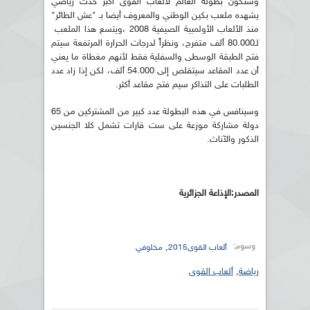
وستكون بطولة العالم لألعاب القوى أكبر حدث رياضي
يشهده ملعب بكين الوطني والمعروف أيضا بـ "عش الطائر"
منذ الألعاب الأولمبية الصيفية 2008 ،ويتسع هذا الملعب
لـ80.000 ألف متفرج، ونظراً لدرجات الحرارة المرتفعة سيتم
فتح الطبقة الوسطى والسفلية فقط لأنهم مغطاة ما يعني
أن عدد المقاعد سيتقلص إلى 54.000 ألف، لكن إذا زاد عدد
الطلبات على التذاكر سيم فتح مقاعد أكثر.
وسينافس في هذه البطولة عدد كبير من المشتركين من 65
دولة مشاركة موزعة على ست قارات تشمل كلا الجنسين
الذكور والآناث.
المصدر:الإذاعة الجزائرية
وسوم:
,
ألعاب القوى2015
مخلوفي
رياضة
,
ألعاب القوى