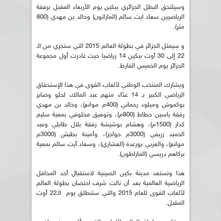
وسيلتحق البطل الجزائري ببكين يوم الأربعاء المقبل برفقة
الرياضيين سعاد ايت سالم (الماراتون) وخالد بن مهدي (800
متر).
و سيمثل الجزائر في بطولة العالم 2015 التي ستجري من الـ
22 إلى 30 أوت ببكين 14 رياضيا حيث غادرت أول مجموعة
الجزائر يوم الخميس الفارط.
ويشارك المنتخب الوطني لألعاب القوى في هذا الإستحقاق
الرياضي الكبير بـ 14 عدّاء منهم عبد المالك لحلو وصابر
بوكموش وميلود رحماني (400م موانع)، وخالد بن مهدي
رفقة ياسين حطاط (800م)، وتوفيق مخلوفي بمعية سليم
كدار (1500م)، وهشام بوشيشة رفقة بلال طابلي وعبد
الحميد زريفي (3000م حواجز)، وأمينة بطيش (3000م
موانع)، والعربي بورعدة (العشاري)، وسعاد آيت سالم بمعية
بركاهم دريسي (الماراطون).
هذا وتستعد مدينة بكين الصينية لاستقبال أحد المحافل
الرياضية العالمية بعد أن نالت شرف احتضان بطولة العالم
لألعاب القوى للعام 2015 والتي ستنطلق يوم الـ22 أوت
المقبل.