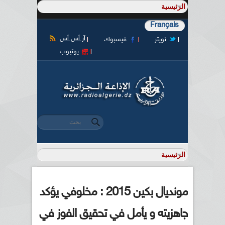
Français
آر أس أس
تويتر
فيسبوك
يوتيوب
‏بحث ‏
استمارة البحث
مونديال بكين 2015 : مخلوفي يؤكد
جاهزيته و يأمل في تحقيق الفوز في