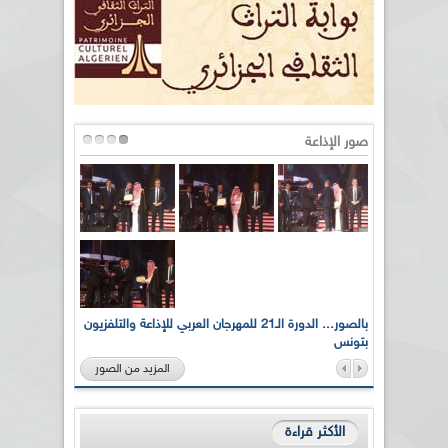
صور الإذاعة
لى أرواح
بالصور... الدورة الـ21 للمهرجان العربي للإذاعة والتلفزيون
بتونس
المزيد من الصور
الأكثر قراءة