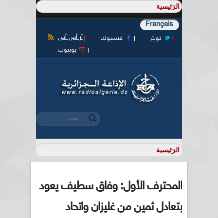
Français
آر أس أس
تويتر
فيسبوك
يوتيوب
‏بحث ‏
استمارة البحث
المحترف الأول: وفاق سطيف يعود
بتعادل ثمين من غليزان واتحاد