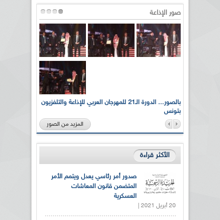
صور الإذاعة
لى أرواح
بالصور... الدورة الـ21 للمهرجان العربي للإذاعة والتلفزيون
بتونس
المزيد من الصور
الأكثر قراءة
صدور أمر رئاسي يعدل ويتمم الأمر
المتضمن قانون المعاشات
العسكرية
20 أبريل 2021 |