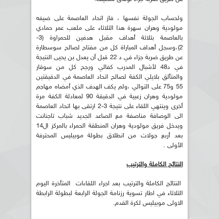
ولحساب الجولة نفسها ، فاز اتحاد العاصمة على ضيفه
مولودية وهران سهرة هذا الثلاثاء على ملعب عمر حمادي
بالعاصمة بثلاثة أهداف مقبل هدفين للحمراوة (3-
2)،وسجل أهداف المباراة كل من مفتاح لصالح سوسطارة
عن طريق ضربة جزاء في د 22 قبل أن يعدل بن يحيى النتيجة
في د48 لأشبال المدرب كفالي ورجح كل من سوقار
والمتألق بلايلي الكفة لصالح اتحاد العاصمة في الدقيقتين
55 و75 على التوالي ،ولم يكف الهدف الذي أمضاه مهاجم
مولودية وهران زعبية في الدقيقة 90 لمعادلة الكفة مرة
أخرى وينتهي اللقاء على نتيجة 3-2 ارتقى بها اتحاد العاصمة
الى الوصافة مناصفة مع الصاعد الجديد شباب تاجنانت
ويدخل فريق مولودية وهران المنطقة الحمراء بالمركز ال14
بعد أربع جولات من انطلاق بطولة موبيليس المحترفة
الأولى .
النتائج الكاملة والترتيب
النتائج الكاملة والترتيب بعد اجراء اللقاءات المتأخرة اليوم
الثلاثاء في اطار تسوية رزنامة الجولة الرابعة لبطولة الرابطة
الاولى موبيليس لكرة القدم.