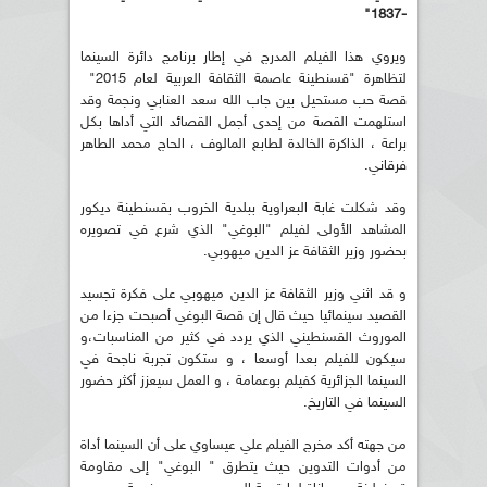
-1837"
ويروي هذا الفيلم المدرج في إطار برنامج دائرة السينما
لتظاهرة "قسنطينة عاصمة الثقافة العربية لعام 2015"
قصة حب مستحيل بين جاب الله سعد العنابي ونجمة وقد
استلهمت القصة من إحدى أجمل القصائد التي أداها بكل
براعة ، الذاكرة الخالدة لطابع المالوف ، الحاج محمد الطاهر
فرقاني.
وقد شكلت غابة البعراوية ببلدية الخروب بقسنطينة ديكور
المشاهد الأولى لفيلم "البوغي" الذي شرع في تصويره
بحضور وزير الثقافة عز الدين ميهوبي.
و قد اثني وزير الثقافة عز الدين ميهوبي على فكرة تجسيد
القصيد سينمائيا حيث قال إن قصة البوغي أصبحت جزءا من
الموروث القسنطيني الذي يردد في كثير من المناسبات،و
سيكون للفيلم بعدا أوسعا ، و ستكون تجربة ناجحة في
السينما الجزائرية كفيلم بوعمامة ، و العمل سيعزز أكثر حضور
السينما في التاريخ.
من جهته أكد مخرج الفيلم علي عيساوي على أن السينما أداة
من أدوات التدوين حيث يتطرق " البوغي" إلى مقاومة