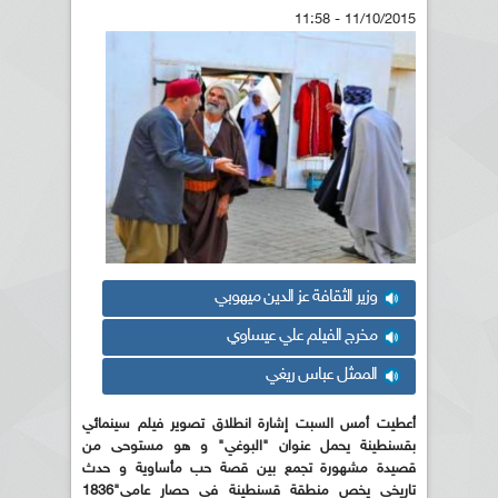
11/10/2015 - 11:58
وزير الثقافة عز الدين ميهوبي
مخرج الفيلم علي عيساوي
الممثل عباس ريغي
أعطيت أمس السبت إشارة انطلاق تصوير فيلم سينمائي
بقسنطينة يحمل عنوان "البوغي" و هو مستوحى من
قصيدة مشهورة تجمع بين قصة حب مأساوية و حدث
تاريخي يخص منطقة قسنطينة في حصار عامي"1836