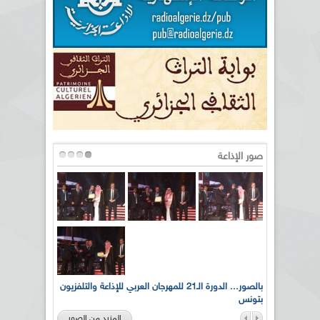
صور الإذاعة
لى أرواح
بالصور... الدورة الـ21 للمهرجان العربي للإذاعة والتلفزيون
بتونس
المزيد من الصور