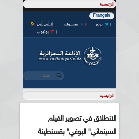
Français
آر أس أس
تويتر
فيسبوك
يوتيوب
‏بحث ‏
استمارة البحث
الانطلاق في تصوير الفيلم
السينمائي" البوغي" بقسنطينة