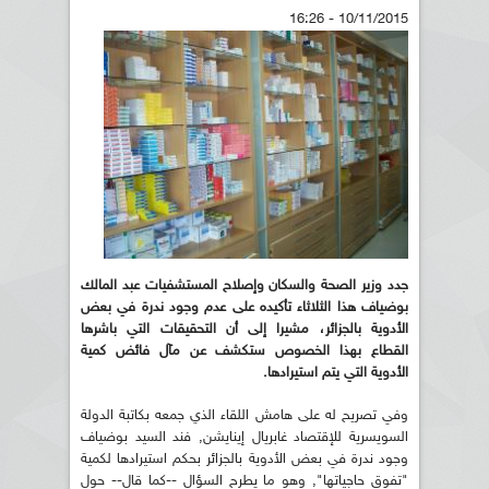
10/11/2015 - 16:26
جدد وزير الصحة والسكان وإصلاح المستشفيات عبد المالك
بوضياف هذا الثلاثاء تأكيده على عدم وجود ندرة في بعض
الأدوية بالجزائر، مشيرا إلى أن التحقيقات التي باشرها
القطاع بهذا الخصوص ستكشف عن مآل فائض كمية
الأدوية التي يتم استيرادها.
وفي تصريح له على هامش اللقاء الذي جمعه بكاتبة الدولة
السويسرية للإقتصاد غابريال إينايشن, فند السيد بوضياف
وجود ندرة في بعض الأدوية بالجزائر بحكم استيرادها لكمية
"تفوق حاجياتها", وهو ما يطرح السؤال --كما قال-- حول