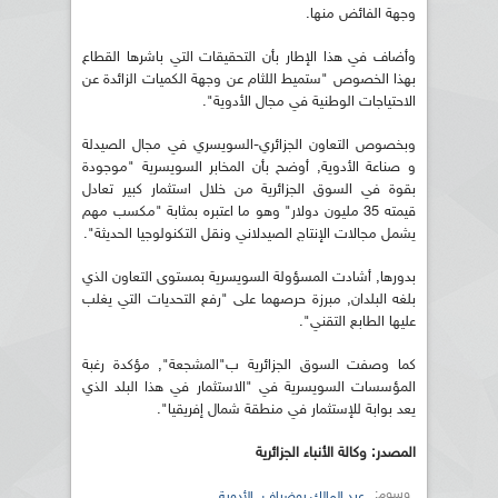
وجهة الفائض منها.
وأضاف في هذا الإطار بأن التحقيقات التي باشرها القطاع
بهذا الخصوص "ستميط اللثام عن وجهة الكميات الزائدة عن
الاحتياجات الوطنية في مجال الأدوية".
وبخصوص التعاون الجزائري-السويسري في مجال الصيدلة
و صناعة الأدوية, أوضح بأن المخابر السويسرية "موجودة
بقوة في السوق الجزائرية من خلال استثمار كبير تعادل
قيمته 35 مليون دولار" وهو ما اعتبره بمثابة "مكسب مهم
يشمل مجالات الإنتاج الصيدلاني ونقل التكنولوجيا الحديثة".
بدورها, أشادت المسؤولة السويسرية بمستوى التعاون الذي
بلغه البلدان, مبرزة حرصهما على "رفع التحديات التي يغلب
عليها الطابع التقني".
كما وصفت السوق الجزائرية ب"المشجعة", مؤكدة رغبة
المؤسسات السويسرية في "الاستثمار في هذا البلد الذي
يعد بوابة للإستثمار في منطقة شمال إفريقيا".
المصدر: وكالة الأنباء الجزائرية
وسوم:
,
عبد المالك بوضياف
الأدوية