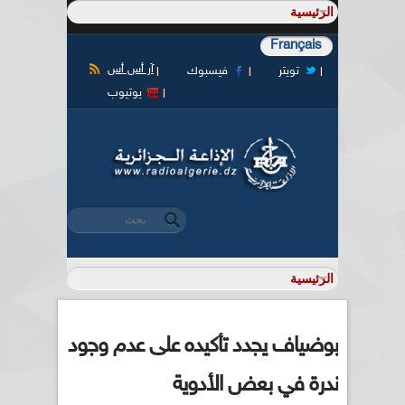
Français
آر أس أس
تويتر
فيسبوك
يوتيوب
‏بحث ‏
استمارة البحث
بوضياف يجدد تأكيده على عدم وجود
ندرة في بعض الأدوية