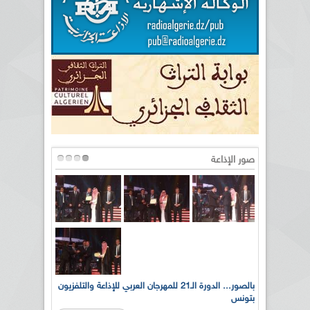
صور الإذاعة
لى أرواح
بالصور... الدورة الـ21 للمهرجان العربي للإذاعة والتلفزيون
بتونس