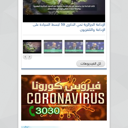
رئيس اللجنة الوطنية الجزائرية للتضامن مع الشعب
الإذاعة الجزائرية تحي الذكرى 59 لبسط السيادة على
الإذاعة والتلفزيون
الصحراوي السيد سعيد العياشي
كل الفيديوهات