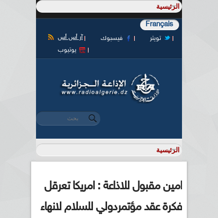
Français
آر أس أس
تويتر
فيسبوك
يوتيوب
‏بحث ‏
استمارة البحث
امين مقبول للاذاعة : امريكا تعرقل
فكرة عقد مؤتمردولي للسلام لانهاء