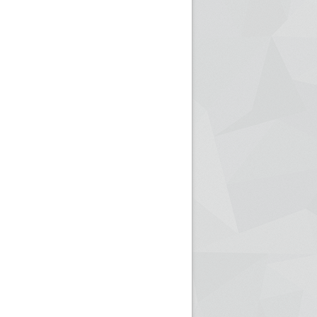
ريم الإذاعة الجزائرية للرياضيين البارالمبيين المتوجين
بالصور... اللقاء الوطني لمديري الإذ
اليات في طوكيو
حول مرافقة وتغطية الإنتخابات المحلية لـ27 نوفمب