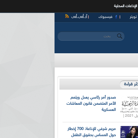
الإذاعات المحلية
آر أس أس
تويتر
فيسبوك
‏بحث ‏
استمارة البحث
كثر قراءة
صدور أمر رئاسي يعدل ويتمم
الأمر المتضمن قانون المعاشات
العسكرية
مريم شرفي للإذاعة: 700 إخطار
حول المساس بحقوق الطفل