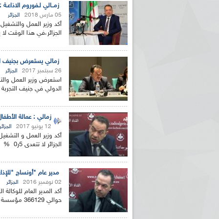
زمــالي لـفوروم الاذاعـة :65 نقابة عمالية تنشط بالجزائر وبيان وزارة العمل ليس " استفزازا"
05 مارس 2018
الجزائر
أكد وزير العمل والتشغيل 
الجزائر،في هذا الوقت لا ي
زمالي يستعرض بجنيف الت
26 سبتمبر 2017
الجزائر
استعرض وزير العمل والتش
الدولي في جنيف التجربة 
زمالي : عمالة الأطفال ف
12 يونيو 2017
الجزائر
أكد وزير العمل و التشغيل
الجزائر لا تتعدى 5ر0 % مقارنة بمجموع العمال المتواجدين...
مدير عام "أونساج "للإذاعة: تمويل أكثر من 
02 نوفمبر 2016
الجزائر
أكد المدير العام للوكالة
حوالي 366129 مؤسسة سمحت بتوفير حوالي مليون منصب شغل معتبرا...