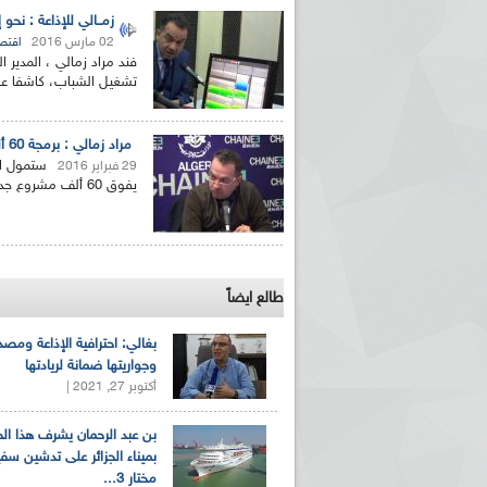
زمــالي للإذاعة : نحو
02 مارس 2016
اقتص
فند مراد زمالي ، المدير 
تشغيل الشباب، كاشفا عن 
مراد زمالي : برمجة 60 ألف مشروع خلال 2016 في اطار الية "أنساج"
29 فبراير 2016
يفوق 60 ألف مشروع جديد حسب ما اكده اليوم المدير العام للوكالة مراد زمالي...
طالع ايضاً
بغالي: احترافية الإذاعة ومصد
وجواريتها ضمانة لريادتها
أكتوبر 27, 2021 |
بن عبد الرحمان يشرف هذا ا
بميناء الجزائر على تدشين سف
مختار 3...