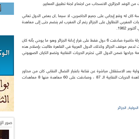
 من الوفد الجزائري الانسحاب من اجتماع لجنة تطبيق المعايير.
سة كان له وقع إيجابي على جميع الحاضرين، لا سيما ,ان بعض الدول تعاني
بات المغربي التطاول على الجزائر رغم أن المغرب لم ينضم حتى إلى معاهدة
وما أثار الاستغراب- يضيف زمالي- أن من بين 23 دولة حاضرة صادقت 6 دول فقط على قرار إدانة الجزائر وهو ما يوحي بأنه كان
ات لدعم موقف الجزائر وكذلك الدول العربية في القاهرة طالبت بإصلاح هذه
لمة جراحها ضمن الدول التي تحترم الحريات النقابية وتضع الكيان الصهيوني
ية بعد الاستقلال مباشرة عن قناعة باعتبار النضال النقابي كان من محاور
ثورة التحرير المجيدة ، مضيفا أن الجزائر انضمت لمعاهدة الحريات النقابية الـ 87 ، وصادقت على 60 معاهدة منها 8 معاهدات
,
الدولية
الجزائر
صور الإ