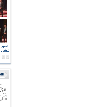
اعات الوطنية والجهوية
الإذاعة الجزائرية تقف دقيقة صمت ترحما على أرواح شهداء
ر 2021
17 أكتوبر 1961
بتونس
الأ
20 أبريل 2021 |