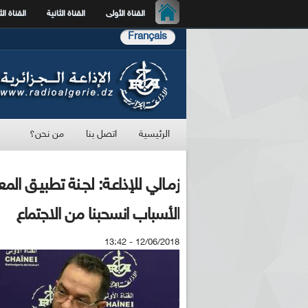
القناة الأولى
القناة الثانية
القناة الث
Français
الرئيسية
اتصل بنا
من نحن؟
زمـالي للإذاعـة: لجـنة تطبيـق المع
الأسباب انسحبنا من الاجتماع
12/06/2018 - 13:42