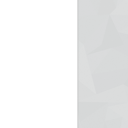
ريم الإذاعة الجزائرية للرياضيين البارالمبيين المتوجين
بالصور... اللقاء الوطني لمديري الإذ
اليات في طوكيو
حول مرافقة وتغطية الإنتخابات المحلية لـ27 نوفمب