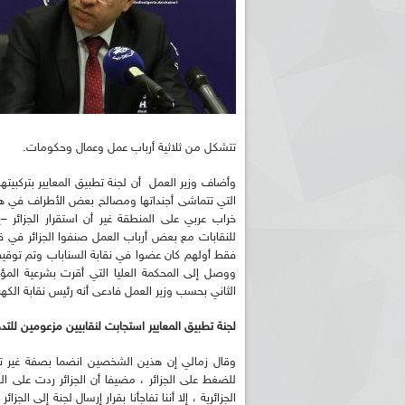
تتشكل من ثلاثية أرباب عمل وعمال وحكومات.
وأضاف وزير العمل أن لجنة تطبيق المعايير بتركب
خراب عربي على المنطقة غير أن استقرار الجزائر 
للنقابات مع بعض أرباب العمل صنفوا الجزائر في قا
فقط أولهم كان عضوا في نقابة السناباب وتم توقيفه م
ووصل إلى المحكمة العليا التي أقرت بشرعية الم
الثاني بحسب وزير العمل فادعى أنه رئيس نقابة الكهرب
لجنة تطبيق المعايير استجابت لنقابيين مزعومين للتد
وقال زمالي إن هذين الشخصين انضما بصفة غير تمثي
للضغط على الجزائر ، مضيفا أن الجزائر ردت على 
الجزائرية ، إلا أننا تفاجأنا بقرار إرسال لجنة إلى ا