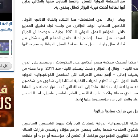
مع المنظمة الدولية للعمل، واصفا التعاون معها بالمثالي بدليل
أنها لطالما أخذت تجربة الجزائر كمثال يحتذى به.
وعاد زمالي لدى استضافته هذا الثلاثاء بالقناة الاذاعية الأولى
لتفاصيل انسحاب الوفد الجزائري من جلسة لجنة تطبيق المعايير
والتلفزي
خلال المؤتمر العمل الدولي الـ 107 بجنيف، موضحا أن الجزائر
اقترحت قبل سنة إصلاح لجنة تطبيق المعايير التي تتشكل من
ثنائية عمال وارباب عمل بينما منظمة العمل الدولية وجميع هيئاتها
يتها هكذا أصبحت محكمة تصدر أحكامها على الحكومات ، وتضغط على الدول
كل ال
التي تتماشى أجنداتها ومصالح بعض الأطراف في هذه اللجنة ، وقال إن الجزائر رافعت لإصلاح اللجنة منذ 2011 وما حمله من
–يضيف زمالي – أزعج بعض الأطراف التي تستعمل الكونفيدرالية الدولية
ئمة الدول التي لا تحترم الحريات النقابية استنادا إلى شكوى من شخصين
نها لاعتبارات داخلية، فلجأ إلى العدالة التي أيدت قرار فصله من النقابة
ؤتمر الذي فصله واكدت شرعية الأمين العام بلقاسم فلفول، أما الشخص
اء والغاز التي قرر مؤسسوها حلها إراديا.
خل في قرارت سيادية جزائرية
لة للكونفيدرالية الدولية للنقابات التي رأت فيهما الشخصين المناسبين
الشكوى المقدمة ضدها بملف يدحض مزاعم هؤلاء ويتضمن قرارات العدالة
لجزائر للقاء النقابيين المزعومين فرفضنا أن تطعن أي مؤسسة أو دولة أو منظمة