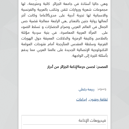
وهي حاليا أستاذة في جامعة الجزائر. كاتبة ومترجمة، لها
مجموعات شعرية وروايات تتقن وتكتب بالعربية والفرنسية
والاسبانية لها تجربة أدبية على مدى35عاما وكانت آخر
أعمالها رواية حنين بالنعناع ,هي الرابعة معالجة قضية حس
الجمال في العالم العربي وصراع الحضارات و تسلط الضوء
على المرأة العربية المعاصرة، في بنية سردية مؤثثة
بالملامح وكثيفة الرمزية والدلالات العميقة حول الهويات
الفرعية وسلطة المقدس المتأرجحة أمام فتوحات العولمة
التكنولوجية الإتصالية الجديدة على عالمنا العربي مما يدفع
بأسئلة كثيرة إلى الواجهة.
المصدر: لحسن حرمة/إذاعة الجزائر من أدرار
وسوم:
ربيعة جلطي
ثقافة وفنون
,
ابداعات
فيديوهات الإذاعة