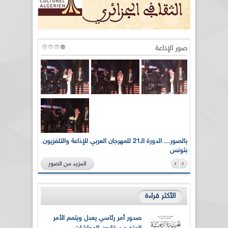
صور الإذاعة
لى أرواح
بالصور... الدورة الـ21 للمهرجان العربي للإذاعة والتلفزيون
بتونس
المزيد من الصور
الأكثر قراءة
صدور أمر رئاسي يعدل ويتمم الأمر