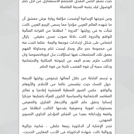
حيث نشعر الحس النقدي للمجتمع الاستعماري من اجل حلم
الوصول لبلد يشبه المدينة الفاضلة.
وعن تجربتها الإبداعية أوضحت مؤلفة رواية عرش معشق أن
ما شهده العالم العربي مؤخرا مما يسمى الربيع العربي كانت
تنبأت به في روايتها "الذروة " انطلاقا من القراءة المتأنية
للواقع والذروة كانت دلالة صوت صدى حقيقي زلزال
اجتماعي على شكل ارتدادات موجعة واليمة مثلما كتبت عنه
في مجموعة حجر حائر وبحار ليست تنام ومحاولة الفهم
بعمق تلك المجتمعات فيها تساؤلات بدل اجوبةخصوصا وان
الكاتب ملزم بعدم البعد عن كينونته المكانية والاجتماعية
وذلك سببه أن قوة الغضب ناتجة عن قوة الحلم.
و ترسم الباحثة من خلال أعمالها شخوص روايتها الاربعة
حول النساء حيث يتقسمن عالما من الأحلام والأوهام
والواقع عكس الصور النمطية المنتشرة إعلاميا و تعالج
المقاصد الاجتماعية والسياسية الكبرى للمرأة باعتبارها مرتكزا
إنسانيا يحقق حلم التنور والازدهار الفكري والمعرفي
بمستويات لغوية ومعرفية يقدمها الكاتب انطلاقا من
واقعه وإبداعاته بعيدا عن التفكير المؤدلج الخاوي التصوير
المنهجي.
تجدر الإشارة أن الدكتورة ربيعة جلطي ، شاعرة جزائرية
وروائية نالت شهادة الدكتوراه في الأدب المغاربي الحديث،