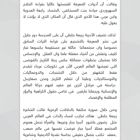
وقالت أن أدوات المعرفة اقتبستها عائليا بقراءة الحلاج
السهروردي ميادة بنت المستكفي ,الخنساء ,رابعة العدوية
وابن عربي هذا الأخير الذي قال أن المكان الذي لا يؤنث لا
يعول عليه.
لذلك تضيف الأديبة ربيعة جلطي أن على المدرسة دور جليل
في نشر المعرفة بالتشجيع على قراءة التراث السابق
خصوصا وان مجتمعاتنا مائلة غير مستقيمة يكسوها غبار
كثيف وتفتش عن أشياء مغفلة علما وان العقل والإحساس
كانا يمشيان بخطوات متماثلة عكس ربط التاريخ بالفوضى
التي تعيشها العالم العربي الآن في تكوينات عرجاء تتقدم
فقط لتتقهقر من خلال التشنجات والدوغمائيات
والنوستالجيات وعلينا أن نتعلم التاريخ ونحن صغاربدل
دراسته في مراحل أخرى غير مفيد لفهم حركة العالم
والإنسانية ويجعلنا غارقين في تنامي حقول الكراهية والبؤر
المظلمة والإقصاء.
ومن خلال صورة مكثفة بالدلالات الرمزية قالت الشاعرة
ربيعة جلطي هناك تجارب لنساء رائدات في العالم العربي
مثل رضوى عاشور آسيا جبار وغيرها والمرأة تحمل هموم
المجتمع فمثلا آسيا جبار فرضت نفسها في عالم صعب
,معقد تكتب بنضال حقيقي بحاسة نقدية أكاديمية وشاعرية