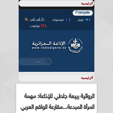
Français
آر أس أس
تويتر
فيسبوك
يوتيوب
‏بحث ‏
استمارة البحث
الروائية ربيعة جلطي للإذاعة: مهمة
المرأة المبدعة...مقارعة الواقع العربي