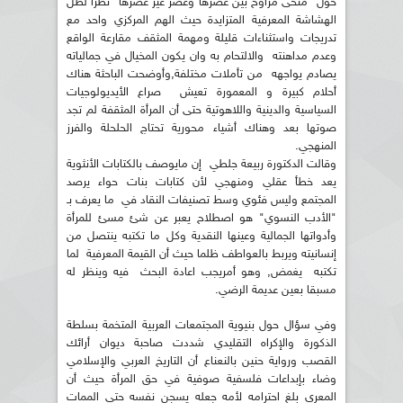
حول "منحى مراوح بين عصرها وعصر غير عصرها "نظرا لظل
الهشاشة المعرفية المتزايدة حيث الهم المركزي واحد مع
تدريجات واستثناءات قليلة ومهمة المثقف مقارعة الواقع
وعدم مداهنته والالتحام به وان يكون المخيال في جمالياته
يصادم يواجهه من تأملات مختلفة,وأوضحت الباحثة هناك
أحلام كبيرة و المعمورة تعيش صراع الأيديولوجيات
السياسية والدينية واللاهوتية حتى أن المرأة المثقفة لم تجد
صوتها بعد وهناك أشياء محورية تحتاج الحلحلة والفرز
المنهجي.
وقالت الدكتورة ربيعة جلطي إن مايوصف بالكتابات الأنثوية
يعد خطأ عقلي ومنهجي لأن كتابات بنات حواء يرصد
المجتمع وليس فئوي وسط تصنيفات النقاد في ما يعرف بـ
"الأدب النسوي" هو اصطلاح يعبر عن شئ مسئ للمرأة
وأدواتها الجمالية وعينها النقدية وكل ما تكتبه ينتصل من
إنسانيته ويربط بالعواطف ظلما حيث أن القيمة المعرفية لما
تكتبه يغمض, وهو أمريجب اعادة البحث فيه وينظر له
مسبقا بعين عديمة الرضي.
وفي سؤال حول بنيوية المجتمعات العربية المتخمة بسلطة
الذكورة والإكراه التقليدي شددت صاحبة ديوان أرائك
القصب ورواية حنين بالنعناع أن التاريخ العربي والإسلامي
وضاء بإبداعات فلسفية صوفية في حق المرأة حيث أن
المعري بلغ احترامه لأمه جعله يسجن نفسه حتى الممات