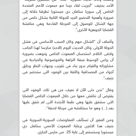
الأحد بجنيف "أجريت لقاء جيدا مع مبعوث الأمم المتحدة
الخاص إلى سوريا ستافان دي ميستورا تطرقنا خلاله إلى
ضرورة وأهمية التحضير الجيد للجولة الثانية بشكل خاص من
جهة الشكل للوصول إلى المرحلة القادمة وهي مناقشة
القضايا الجوهرية الأخرى".
وأضاف أن "الشكل مهم وكان السبب الأساسي في فشل
الجولة الأولى وكان الحديث اليوم (الاحد) مكرسا لهذا الجانب
ولاقى الكلام استحسان المبعوث الخاص ونوهت بضرورة
أن يراعي الوسيط صفة النزاهة والموضوعية والحيادية في
مشاوراته والقيام بدور بناء في تقريب وجهات النظر وخلق
أجواء من المصداقية والثقة بين الوفود التي ستحضر في
جنيف".
وقال "نحن حتى الآن لا نعرف من هي تلك الوفود التي
يفترض أن نناقش معها من خلال المبعوث الخاص القضايا
التي سنتفق عليها وهي طبعا الأجندة التي لم نتفق عليها
بعد (...) وهو ما سنناقشه في مرحلة لاحقة".
ومن المقرر أن تستأنف المفاوضات السورية-السورية في
جنيف هذا الاثنين برعاية المبعوث الأممي ستافان دي
ميستورا وستستمر إلى غاية 25 من مارس الجاري.