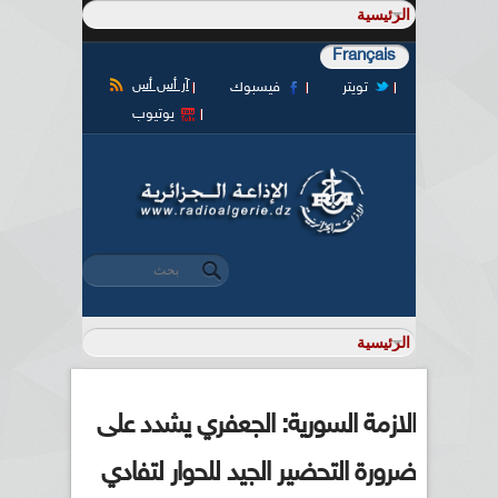
Français
آر أس أس
تويتر
فيسبوك
يوتيوب
‏بحث ‏
استمارة البحث
الازمة السورية: الجعفري يشدد على
ضرورة التحضير الجيد للحوار لتفادي