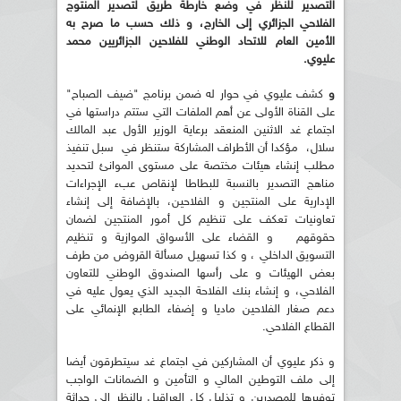
التصدير للنظر في وضع خارطة طريق لتصدير المنتوج
الفلاحي الجزائري إلى الخارج، و ذلك حسب ما صرح به
الأمين العام للاتحاد الوطني للفلاحين الجزائريين محمد
عليوي.
و
كشف عليوي في حوار له ضمن برنامج "ضيف الصباح"
على القناة الأولى عن أهم الملفات التي ستتم دراستها في
اجتماع غد الاثنين المنعقد برعاية الوزير الأول عبد المالك
سلال، مؤكدا أن الأطراف المشاركة ستنظر في سبل تنفيذ
مطلب إنشاء هيئات مختصة على مستوى الموانئ لتحديد
مناهج التصدير بالنسبة للبطاطا لإنقاص عبء الإجراءات
الإدارية على المنتجين و الفلاحين، بالإضافة إلى إنشاء
تعاونيات تعكف على تنظيم كل أمور المنتجين لضمان
حقوقهم و القضاء على الأسواق الموازية و تنظيم
التسويق الداخلي ، و كذا تسهيل مسألة القروض من طرف
بعض الهيئات و على رأسها الصندوق الوطني للتعاون
الفلاحي، و إنشاء بنك الفلاحة الجديد الذي يعول عليه في
دعم صغار الفلاحين ماديا و إضفاء الطابع الإنمائي على
القطاع الفلاحي.
و ذكر عليوي أن المشاركين في اجتماع غد سيتطرقون أيضا
إلى ملف التوطين المالي و التأمين و الضمانات الواجب
توفيرها للمصدرين و تذليل كل العراقيل بالنظر إلى حداثة