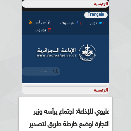
Français
آر أس أس
تويتر
فيسبوك
يوتيوب
‏بحث ‏
استمارة البحث
عليوي للإذاعة: اجتماع يرأسه وزير
التجارة لوضع خارطة طريق لتصدير