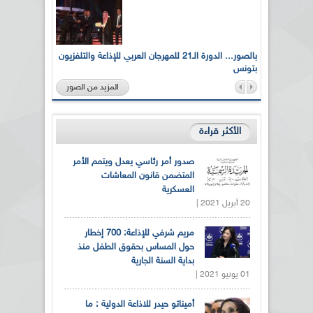
لى أرواح
بالصور... الدورة الـ21 للمهرجان العربي للإذاعة والتلفزيون
بتونس
المزيد من الصور
الأكثر قراءة
صدور أمر رئاسي يعدل ويتمم الأمر
المتضمن قانون المعاشات
العسكرية
20 أبريل 2021 |
مريم شرفي للإذاعة: 700 إخطار
حول المساس بحقوق الطفل منذ
بداية السنة الجارية
01 يونيو 2021 |
أميناتو حيدر للاذاعة الدولية : ما