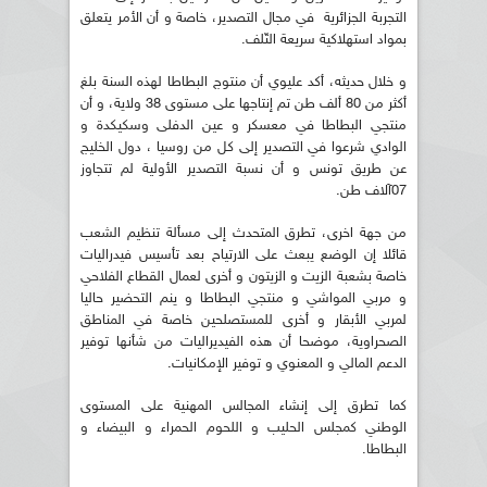
التجربة الجزائرية في مجال التصدير، خاصة و أن الأمر يتعلق
بمواد استهلاكية سريعة التّلف.
و خلال حديثه، أكد عليوي أن منتوج البطاطا لهذه السنة بلغ
أكثر من 80 ألف طن تم إنتاجها على مستوى 38 ولاية، و أن
منتجي البطاطا في معسكر و عين الدفلى وسكيكدة و
الوادي شرعوا في التصدير إلى كل من روسيا ، دول الخليج
عن طريق تونس و أن نسبة التصدير الأولية لم تتجاوز
07آلاف طن.
من جهة اخرى، تطرق المتحدث إلى مسألة تنظيم الشعب
قائلا إن الوضع يبعث على الارتياح بعد تأسيس فيدراليات
خاصة بشعبة الزيت و الزيتون و أخرى لعمال القطاع الفلاحي
و مربي المواشي و منتجي البطاطا و ينم التحضير حاليا
لمربي الأبقار و أخرى للمستصلحين خاصة في المناطق
الصحراوية، موضحا أن هذه الفيديراليات من شأنها توفير
الدعم المالي و المعنوي و توفير الإمكانيات.
كما تطرق إلى إنشاء المجالس المهنية على المستوى
الوطني كمجلس الحليب و اللحوم الحمراء و البيضاء و
البطاطا.