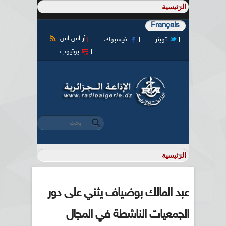
Français
آر أس أس
تويتر
فيسبوك
يوتيوب
‏بحث ‏
استمارة البحث
عبد المالك بوضياف يثني على دور
الجمعيات الناشطة في المجال