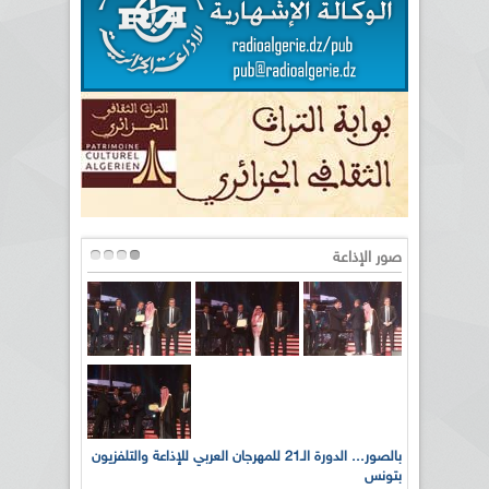
صور الإذاعة
لى أرواح
بالصور... الدورة الـ21 للمهرجان العربي للإذاعة والتلفزيون
بتونس