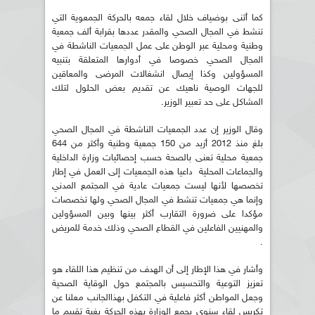
كما أثنى بوضياف خلال لقاء جمعه بالحركة الجمعوية التي
تنشط في المجال الصحي والمقدر عددها بقرابة ألف جمعية
وطنية ومحلية عبر الوطن على عمل الجمعيات الناشطة في
المجال الصحي خصوصا في أدوارها المتعلقة بتنبيه
المسؤولين وكذا إيصال انشغالات المرضى والمعاقين
للجهات الوصية ناهيك عن تقديم بعض الحلول لتلك
المشاكل على حد تعبير الوزير.
وقال الوزير إن عدد الجمعيات الناشطة في المجال الصحي
بلغ منذ 2012 أزيد من 150 جمعية وطنية وأكثر من 644
جمعية محلية تعنى بالصحة حسب إحصائيات وزارة الداخلية
والجماعات المحلية داعيا هذه الجمعيات إلى العمل في إطار
تخصصها لأنها ليست جمعيات عادية في المجتمع المدني
وإنما هي جمعيات تنشط في المجال الصحي ولها تخصصات
مؤكدا على ضرورة التقارب أكثر بينها وبين المسؤولين
والمهنيين الفاعلين في القطاع الصحي وذلك خدمة للمريض
.
وأشار في هذا الإطار إلى أن الهدف من تنظيم هذا اللقاء هو
تعزيز التوعية والتحسيس بالمجتمع حول الوقاية الصحية
وجعل المواطن أكثر فاعلية في التكفل بهذاالجانب معلنا عن
تكريس لقاء سنوي يجمع الوزارة بهذه الحركة بغية تقييم ما