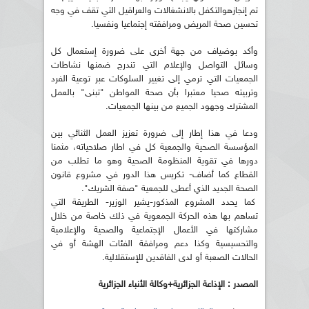
تم إنجازهوالتكفل بالانشغالات والعراقيل التي تقف في وجه
تحسين صحة المريض ومرافقته إجتماعيا ونفسيا.
وأكد بوضياف من جهة أخرى على ضرورة إستعمال كل
وسائل التواصل والإعلام التي تندرج ضمنها نشاطات
الجمعيات التي ترمي إلى تغيير السلوكات عبر توعية الفرد
وتربيته صحيا معتبرا بأن صحة المواطن "تبنى" بالعمل
المشترك وجهود الجميع من بينها الجمعيات.
ودعا في هذا إطار إلى ضرورة تعزيز العمل الثنائي بين
المؤسسة الصحية والجمعية كل في اطار صلاحياته، مثمنا
دورها في تقوية المنظومة الصحية وهو ما تطلب من
القطاع كما أضاف- تكريس هذا الدور في مشروع قانون
الصحة الجديد الذي أعطى للجمعية "صفة الشريك".
كما يحدد المشروع المذكور-يشير الوزير- الطريقة التي
تساهم بها هذه الحركة الجمعوية في ذلك خاصة من خلال
مشاركتها في الأعمال الإجتماعية والصحية والإعلامية
والتحسيسية وكذا دعم ومرافقة الفئات الهشة أو في
الحالات الصعبة أو لدى الفاقدين للإستقلالية.
المصدر : الإذاعة الجزائرية+وكالة الأنباء الجزائرية