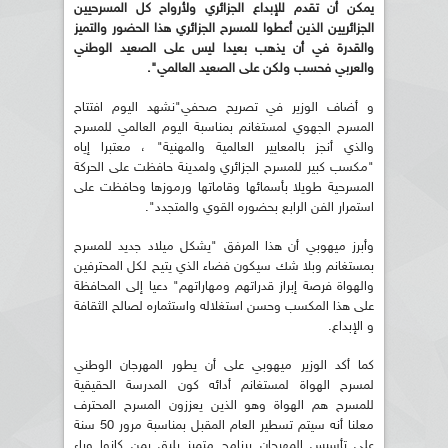
يمكن أن تقدم للإبداع الجزائري ولأرواح كل المسرحيين
الجزائريين الذين أعطوا للمسرح الجزائري هذا الحضور والتميز
والقدرة في أن يذهب بعيدا ليس على الصعيد الوطني
والعربي فحسب ولكن على الصعيد العالمي".
و أضاف الوزير في تصريح صحفي"نشهد اليوم افتتاح
المسرح الجهوي لمستغانم بمناسبة اليوم العالمي للمسرح
والذي أنجز بالمعايير العالمية والمهنية" ، معتبرا إياه
"مكسب كبير للمسرح الجزائري ولمدينة حافظت على الحركة
المسرحية طويلا بأسمائها وقاماتها ورموزها وحافظت على
استمرار الفن الرابع بحضوره القوي والمتجدد".
وأبرز ميهوبي أن هذا المرفق "يشكل ميلاد جديد للمسرح
بمستغانم وبلا شك سيكون فضاء الذي يتيح لكل المحترفين
والهواة فرصة إبراز قدراتهم ومهاراتهم" دعيا إلى المحافظة
على هذا المكسب وحسن استغلاله واستثماره لصالح الثقافة
و الإبداع.
كما أكد الوزير ميهوبي على أن يطور المهرجان الوطني
لمسرح الهواة لمستغانم أدائه كون المدرسة الحقيقية
للمسرح هم الهواة وهو الذين يعززون المسرح المحترف
معلنا أنه سيتم تسطير العام المقبل بمناسبة مرور 50 سنة
على تأسيس المهرجان برنامج متميز يليق بمن كانوا وراء