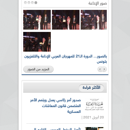
صور الإذاعة
لى أرواح
بالصور... الدورة الـ21 للمهرجان العربي للإذاعة والتلفزيون
بتونس
المزيد من الصور
الأكثر قراءة
صدور أمر رئاسي يعدل ويتمم الأمر
المتضمن قانون المعاشات
العسكرية
20 أبريل 2021 |