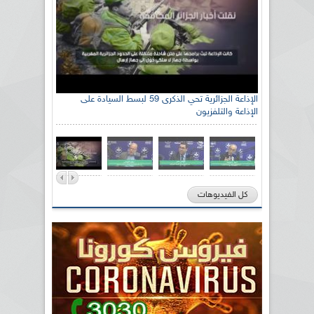
رئيس اللجنة الوطنية الجزائرية للتضامن مع الشعب
الإذاعة الجزائرية تحي الذكرى 59 لبسط السيادة على
الإذاعة والتلفزيون
الصحراوي السيد سعيد العياشي
كل الفيديوهات