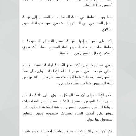
تأسيس هذا الفضاء.
ودعا وزير الثقافة في كلمة ألقاها بذات المسرح إلى ترقية
العمل المسرحي في الجزائر والبحث في تعزيز هوية المسرح
الجزائري.
وأكد على ضرورة إجراء مرحلة تقييم للأعمال المسرحية و
إضافة عناصر جديدة لتطوير لغة المسرح معلنا أنه يجري
التفكير لإدخال المسرح في المدرسة.
و في سياق متصل، أكد مدير الثقافة لولاية مستغانم عبد
العالي قوديد في تصريح للقناة الإذاعية الأولى، أن هذا
المسرح يعتبر فضاء ثقافيا آخر حيث ستقدم من خلاله عروض
فنية للجمهور، كما هو فضاء تكويني.
تجدر الإشارة إلى أن هذا الهيكل يحتوي على ثلاثة طوابق
وعلى قاعة للعرض تتسع ل 510 مقعد وأخرى للمحاضرات
ورواقا للعرض ومقهى المسرح وورشة لصناعة الديكور، كما
يتوفر على أحدث العتاد بتقنيات متطورة وفق المعايير
المعمول بها دوليا.
يذكر أن قطاع الثقافة قد سطر برنامجا احتفاليا يدوم شهرا