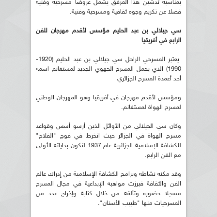
بمناسبة تدشين هذا المرفق يشمل عروضا مسرحية وفنية
فضلا عن تكريم وجوه ثقافية ومسرحية وفنية.
سي جيلالي بن عبد الحليم مؤسس لأقدم مهرجان للفن
الرابع في أفريقيا
يعتبر المسرحي الراحل سي جيلالي بن عبد الحليم (1920-
1990) الذي يحمل المسرح الجهوي الجديد لمستغانم اسمه
أحد أعمدة المسرح الجزائري
ومؤسس لأقدم مهرجان في أفريقيا وهو المهرجان الوطني
لمسرح الهواة لمستغانم.
وكان سي الجيلالي من الأوائل الذين أرسو أسس وقواعد
مسرح الهواة في الجزائر حيث انخرط في فوج "الفلاح"
للكشافة الإسلامية الجزائرية عام 1937 لتكون بداياته الأولى
مع الفن الرابع.
وقد مكنه نشاطه وبرامج الكشافة الإسلامية من إدراك عالم
الفن والثقافة فبرزت مواهبه الإبداعية في مجال المسرح
مسجلا حضوره وتألقه من خلال كتابة وإخراج عدد من
المسرحيات منها "طبيب الأسنان".