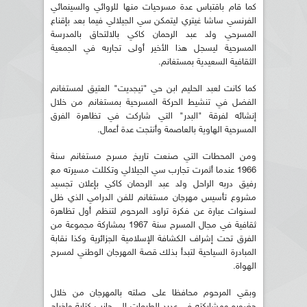
كما قام باقتباس عدة مسرحيات منها للروائي والسينمائي
الفرنسي ساشا غيتري ليتمكن سي الجيلالي فيما بعد بإقناع
المسرحي ولد عبد الرحمان كاكي بالالتحاق بالمدرسة
المسرحية ليسجل هذا الأخير أولى تجاربه في الجمعية
الثقافية السعيدية بمستغانم.
كما كانت لعبد الحليم ابن حي "تيجديت" العتيق لمستغانم
الفضل في تنشيط الحركة المسرحية بمستغانم من خلال
إنشائه لفرقة "البدر" التي شاركت في تظاهرة الفرق
المسرحية الهاوية بالعاصمة وأنتجت عدة أعمال.
ومن المحطات التي صنعت تاريخ مسرح مستغانم سنة
1966 عندما أثمرت تجارب سي الجيلالي وتكللت مسيرته مع
رفيق دربه الراحل ولد عبد الرحمان كاكي بإعلان تجسيد
مشروع تأسيس مهرجان مستغانم للفن الدرامي الذي ظل
لسنوات عبارة عن فكرة تراود المرحوم لتنظم أول تظاهرة
ثقافية في مجال المسرح سنة 1967 بمشاركة مجموعة من
الفرق تحت إشراف الكشافة الإسلامية الجزائرية وكذا نقابة
المبادرة السياحية لتبدأ بذلك قصة المهرجان الوطني لمسرح
الهواة.
وبقي المرحوم محافظا على صلته بالمهرجان من خلال
حضوره ومشاركته في عديد الطبعات إلى جانب كتابة وإخراج