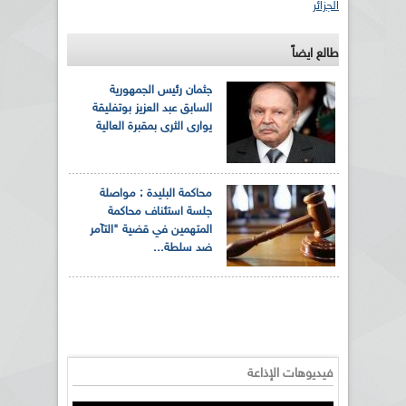
الجزائر
طالع ايضاً
جثمان رئيس الجمهورية
السابق عبد العزيز بوتفليقة
يوارى الثرى بمقبرة العالية
محاكمة البليدة : مواصلة
جلسة استئناف محاكمة
المتهمين في قضية "التآمر
ضد سلطة...
فيديوهات الإذاعة