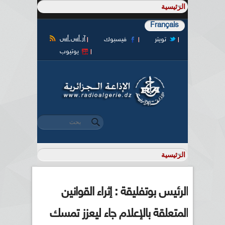
Français
آر أس أس
تويتر
فيسبوك
يوتيوب
‏بحث ‏
استمارة البحث
الرئيس بوتفليقة : إثراء القوانين
المتعلقة بالإعلام جاء ليعزز تمسك