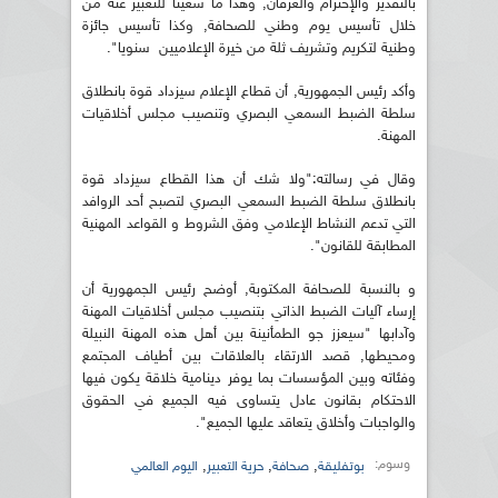
بالتقدير والإحترام والعرفان, وهذا ما سعينا للتعبير عنه من
خلال تأسيس يوم وطني للصحافة, وكذا تأسيس جائزة
وطنية لتكريم وتشريف ثلة من خيرة الإعلاميين سنويا".
وأكد رئيس الجمهورية, أن قطاع الإعلام سيزداد قوة بانطلاق
سلطة الضبط السمعي البصري وتنصيب مجلس أخلاقيات
المهنة.
وقال في رسالته:"ولا شك أن هذا القطاع سيزداد قوة
بانطلاق سلطة الضبط السمعي البصري لتصبح أحد الروافد
التي تدعم النشاط الإعلامي وفق الشروط و القواعد المهنية
المطابقة للقانون".
و بالنسبة للصحافة المكتوبة, أوضح رئيس الجمهورية أن
إرساء آليات الضبط الذاتي بتنصيب مجلس أخلاقيات المهنة
وآدابها "سيعزز جو الطمأنينة بين أهل هذه المهنة النبيلة
ومحيطها, قصد الارتقاء بالعلاقات بين أطياف المجتمع
وفئاته وبين المؤسسات بما يوفر دينامية خلاقة يكون فيها
الاحتكام بقانون عادل يتساوى فيه الجميع في الحقوق
والواجبات وأخلاق يتعاقد عليها الجميع".
وسوم:
,
,
,
بوتفليقة
صحافة
حرية التعبير
اليوم العالمي