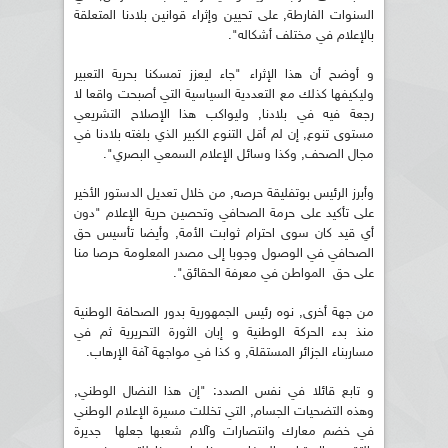
السنوات الفارطة, على تحيين وإثراء قوانين بلادنا المتعلقة
بالإعلام في مختلف أشكاله".
و أوضح أن هذا الإثراء "جاء ليعزز تمسكنا بحرية التعبير
وليكيفها كذلك مع التعددية السياسية التي أصبحت واقعا لا
رجعة فيه في بلادنا, وليواكب هذا الإصلاح التشريعي
مستوى تنوع, إن لم أقل التنوع الكبير الذي بلغته بلادنا في
مجال الصحف, وكذا وسائل الإعلام السمعي البصري".
وأبرز الرئيس بوتفليقة حرصه, من خلال تعديل الدستور الأخير
على تأكيد على حرمة الصحافي وتحصين حرية الإعلام "دون
أي قيد كان سوى احترام ثوابت الأمة, وأيضا تأسيس حق
الصحافي في الوصول وجوبا إلى مصدر المعلومة حرصا منا
على حق المواطن في معرفة الحقائق".
من جهة أخرى, نوه رئيس الجمهورية بدور الصحافة الوطنية
منذ بدء الحركة الوطنية و إبان الثورة التحريرية ثم في
مساربناء الجزائر المستقلة, و كذا في مواجهة آفة الإرهاب.
و تابع قائلا في نفس الصدد: "إن هذا النضال الوطني,
وهذه التضحيات الجسام, التي تخللت مسيرة الإعلام الوطني
في خضم معارك وانتصارات وآلام شعبها جعلها جديرة