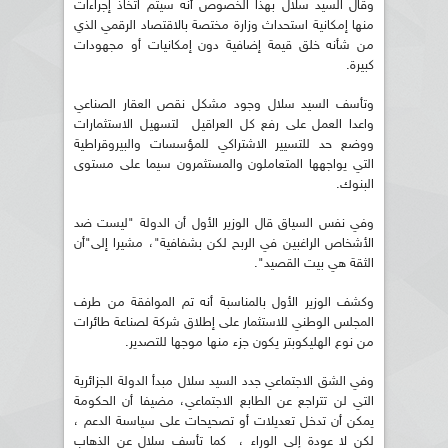
وقال السيد سلال بهذا الخصوص أنه سيتم اتخاذ إجراءات
منها إمكانية استحداث وزارة مختصة بالاقتصاد الرقمي الذي
من شأنه خلق قيمة إضافية دون إمكانيات أو مجهودات
كبيرة.
وتأسف السيد سلال وجود مشكل نقص العقار الصناعي
واعدا العمل على رفع كل العراقيل لتسهيل الاستثمارات
ووضع حد للتسيير الاشتراكي للمؤسسات والبيروقراطية
التي يواجهها المتعاملون والمستثمرون سيما على مستوى
البنوك.
وفي نفس السياق قال الوزير الأول أن الدولة "ليست ضد
الأشخاص الراغبين في الربح لكن بشفافية"، مشيرا إلى"أن
الثقة هي بيت القصيد".
وكشف الوزير الأول بالمناسبة أنه تم الموافقة من طرف
المجلس الوطني للاستثمار على إطلاق شركة لصناعة طائرات
من نوع الهليكوبتر يكون جزء منها موجها للتصدير.
وفي الشق الاجتماعي جدد السيد سلال مبدأ الدولة الجزائرية
التي لن تتراجع عن الطابع الاجتماعي، مضيفا أن الحكومة
يمكن أن تدخل تعديلات أو تصحيحات على سياسىة الدعم ،
لكن لا عودة إلى الوراء ، كما تأسف سلال عن الذهاب