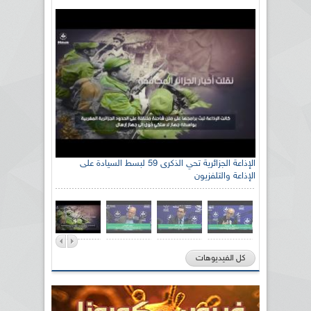
رئيس اللجنة الوطنية الجزائرية للتضامن مع الشعب
الإذاعة الجزائرية تحي الذكرى 59 لبسط السيادة على
الإذاعة والتلفزيون
الصحراوي السيد سعيد العياشي
كل الفيديوهات