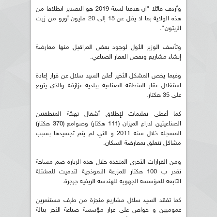
وأردف قائلا "ان هدفنا لسنة 2019 هو التصدير انطلاقا من
هذه الولاية بما لا يقل عن 15 إلى 20 مليون أورو من زيت
الزيتون".
وتأسف الوزير الأول لوجود بعض العراقيل منها معارضة
إنشاء مشاريع ونقص العقار الصناعي.
وفيما يخص المشكل الأخير أعلن السيد سلال عن قرار إعادة
استغلال عقار المنطقة الصناعية ببلدية عزازقة والذي يتربع
على 35 هكتار.
كما أعطى تعليمات لإطلاق أشغال تهيئة المنطقتين
الصناعيتين لدراع الميزان (111 هكتار) وصوامع (370 هكتار)
المسجلة خلال سنة 2011 و التي لم يتم تجسيدها بسبب
مشاكل تتعلق بمعارضة السكان.
ومن القرارات الأخرى المتخذة خلال هذه الزيارة ضم مساحة
تقدر ب 100 هكتار للمزرعة النموذجية لتدميت للمشتلة
التابعة للمؤسسة الجهوية للهندسة الريفية جرجرة.
كما تفقد السيد سلال مشاريع منجزة من طرف مستثمرين
عموميين و خواص على غرار مؤسسة صناعة الأجر بتالة