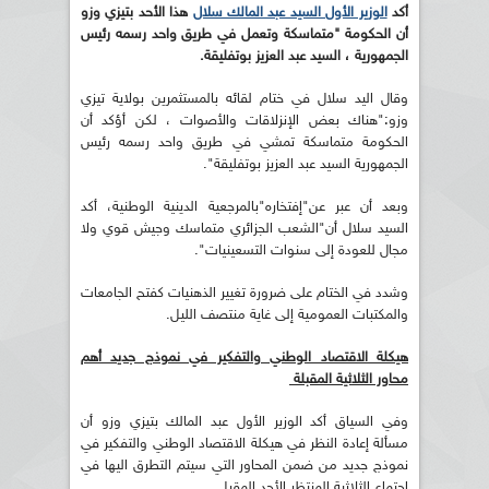
أكد
الوزير الأول السيد عبد المالك سلال
هذا الأحد بتيزي وزو
أن الحكومة "متماسكة وتعمل في طريق واحد رسمه رئيس
الجمهورية ، السيد عبد العزيز بوتفليقة.
وقال اليد سلال في ختام لقائه بالمستثمرين بولاية تيزي
وزو:"هناك بعض الإنزلاقات والأصوات ، لكن أؤكد أن
الحكومة متماسكة تمشي في طريق واحد رسمه رئيس
الجمهورية السيد عبد العزيز بوتفليقة".
وبعد أن عبر عن"إفتخاره"بالمرجعية الدينية الوطنية، أكد
السيد سلال أن"الشعب الجزائري متماسك وجيش قوي ولا
مجال للعودة إلى سنوات التسعينيات".
وشدد في الختام على ضرورة تغيير الذهنيات كفتح الجامعات
والمكتبات العمومية إلى غاية منتصف الليل.
هيكلة الاقتصاد الوطني والتفكير في نموذج جديد أهم
محاور الثلاثية المقبلة
وفي السياق أكد الوزير الأول عبد المالك بتيزي وزو أن
مسألة إعادة النظر في هيكلة الاقتصاد الوطني والتفكير في
نموذج جديد من ضمن المحاور التي سيتم التطرق اليها في
اجتماع الثلاثية المنتظر الأحد المقبل.