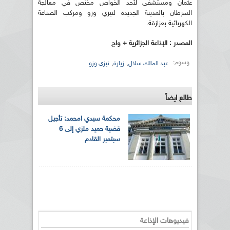
عثمان ومستشفى لأحد الخواص مختص في معالجة
السرطان بالمدينة الجديدة لتيزي وزو ومركب الصناعة
الكهربائية بعزازقة.
المصدر : الإذاعة الجزائرية + واج
وسوم:
,
,
عبد المالك سلال
زيارة
تيزي وزو
طالع ايضاً
محكمة سيدي امحمد: تأجيل
قضية حميد ملزي إلى 6
سبتمبر القادم
فيديوهات الإذاعة