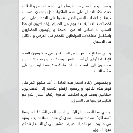
و فيما يرجع البعض هذا الارتفاع الى قاعدة العرض و الطلب
حيث يكثر الاقبال على هذه الفاكهة خلال رمضان لاسباب
دينية او لعادات الناس الذين اعتادوا على الافطار على التمر
لخصائصه الغذائية بعد يوم من الصيام يؤكد اخرون ان هذا
السبب لا اساس له من الصحة و يتهمون المضاربين
باستغلال معتقدات المواطنين للتحكم في العرض و بالتالي
في الاسعار.
و في هذا الإطار عبر بعض المواطنين في ميكروفون القناة
الإذاعية الأولى أن أسعار التمر مرتفعة جدا و رغم ذلك فانهم
يضطرون الى اقتناء كميات قليلة منه فقط لوضعها على
مائدة الافطار.
و بخصوص ارتفاع اسعار هذه المادة ن أكد منتجو التمر على
توفر هذه الفاكهة و يرجعون ارتفاع الأسعار إلى المضاربين،
مطالبين بغرف تبريد لمكافحة ظاهرة ارتفاع أسعار التمر مع
تنظيم توزيعها في السوق.
و في هذا الصدد قال الرئيس المدير العام للشركة العمومية
"سيداكو" ببسكرة يوسف غمري أن هذه السنة تميزت بوفرة
في منتوج التمر بكميات كبيرة ، مشيرا إلى أن الأسعار تتحكم
فيها السوق .