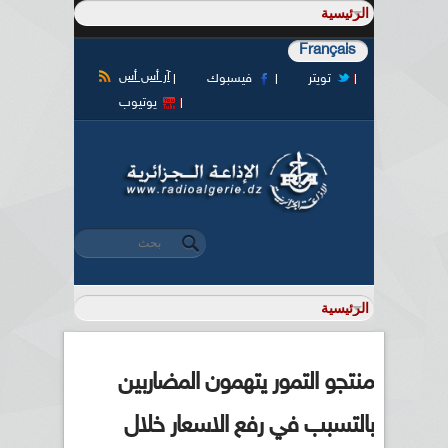
Français
آر أس أس
تويتر
فيسبوك
يوتيوب
‏بحث ‏
استمارة البحث
منتجو التمور يتهمون المضاربين
بالتسبب في رفع الاسعار خلال