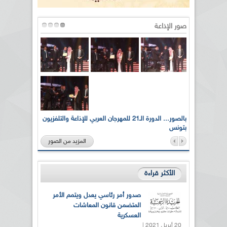
صور الإذاعة
لى أرواح
بالصور... الدورة الـ21 للمهرجان العربي للإذاعة والتلفزيون
بتونس
المزيد من الصور
الأكثر قراءة
صدور أمر رئاسي يعدل ويتمم الأمر
المتضمن قانون المعاشات
العسكرية
20 أبريل 2021 |