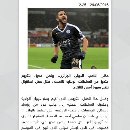
29/06/2016 - 12:25
حظي اللاعب الدولي الجزائري، رياض محرز، بتكريم
متميز
من السلطات الولائية لتلمسان خلال حفل استقبال
نظم سهرة أمس الثلاثاء
.
وخلال هذا الحفل التكريمي الذي أقيم بمقر ديوان الولاية
وحضرته السلطات المحلية إلى جانب عدد من رؤساء
وممثلي الجمعيات والأندية الرياضية التي تنشط بالولاية ،
نوه والي تلمسان ساسي أحمد عبد الحفيظ بالمشوار الكروي
المتألق والباهر الذي حققه رياض محرز في ظرف قصير
خصوصا في نادي ليستر سيتي الذي توج في الموسم