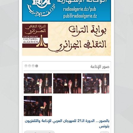
صور الإذاعة
لى أرواح
بالصور... الدورة الـ21 للمهرجان العربي للإذاعة والتلفزيون
بتونس