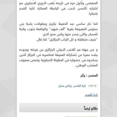
المنقضي ولأول مرة في تاريخه بلقب الدوري الانجليزي مع
اختياره كأحسن لاعب في الرابطة الممتازة لكرة القدم
بانجلترا.
كما ذكر ساسي عبد الحفيظ بتاريخ وبطولات بلدية بني
سنوس المعروفة بقرية "ألف شهيد" والواقعة جنوب ولاية
تلمسان والتي ينحدر منها رياض محرز الذي
"شرف منطقته و كل التراب الجزائري" كما قال.
و من جهته عبر اللاعب الدولي الجزائري عن فرحته بوجوده
ببلده معربا عن تشكراته العميقة لمناصريه في الجزائر الذين
يساندوه في مشواره في البطولة الانجليزية وضمن صفوف
المنتخب الوطني.
المصدر : وأج
وسوم:
,
كرة القدم
رياض محرز
كرة القدم
طالع ايضاً