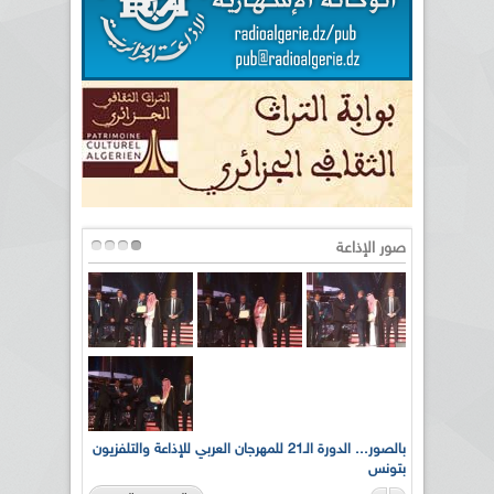
صور الإذاعة
لى أرواح
بالصور... الدورة الـ21 للمهرجان العربي للإذاعة والتلفزيون
بتونس