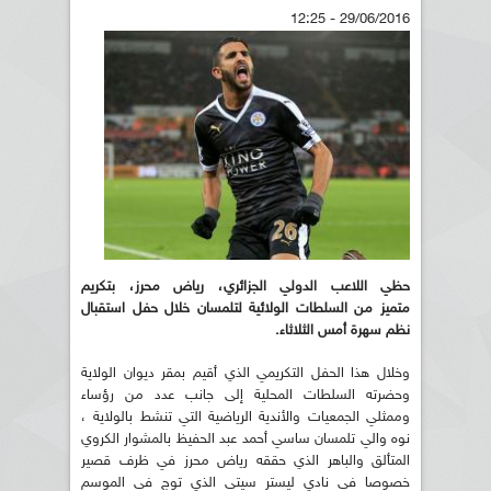
29/06/2016 - 12:25
حظي اللاعب الدولي الجزائري، رياض محرز، بتكريم
متميز
من السلطات الولائية لتلمسان خلال حفل استقبال
نظم سهرة أمس الثلاثاء
.
وخلال هذا الحفل التكريمي الذي أقيم بمقر ديوان الولاية
وحضرته السلطات المحلية إلى جانب عدد من رؤساء
وممثلي الجمعيات والأندية الرياضية التي تنشط بالولاية ،
نوه والي تلمسان ساسي أحمد عبد الحفيظ بالمشوار الكروي
المتألق والباهر الذي حققه رياض محرز في ظرف قصير
خصوصا في نادي ليستر سيتي الذي توج في الموسم