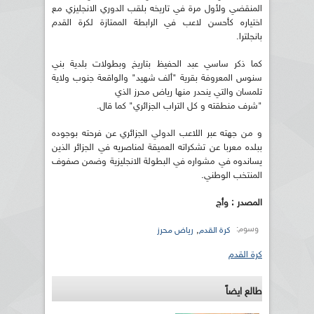
المنقضي ولأول مرة في تاريخه بلقب الدوري الانجليزي مع
اختياره كأحسن لاعب في الرابطة الممتازة لكرة القدم
بانجلترا.
كما ذكر ساسي عبد الحفيظ بتاريخ وبطولات بلدية بني
سنوس المعروفة بقرية "ألف شهيد" والواقعة جنوب ولاية
تلمسان والتي ينحدر منها رياض محرز الذي
"شرف منطقته و كل التراب الجزائري" كما قال.
و من جهته عبر اللاعب الدولي الجزائري عن فرحته بوجوده
ببلده معربا عن تشكراته العميقة لمناصريه في الجزائر الذين
يساندوه في مشواره في البطولة الانجليزية وضمن صفوف
المنتخب الوطني.
المصدر : وأج
وسوم:
,
كرة القدم
رياض محرز
كرة القدم
طالع ايضاً