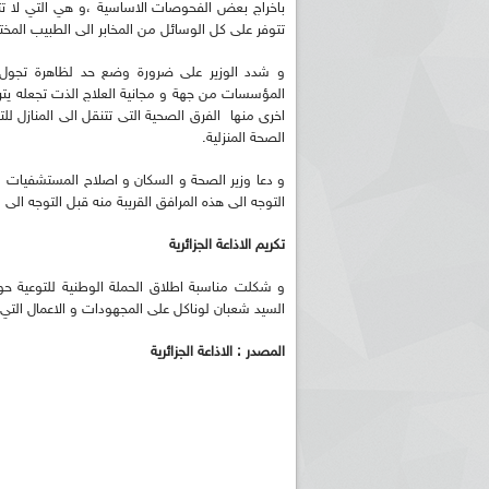
تتوفر على كل الوسائل من المخابر الى الطبيب الم
و شدد الوزير على ضرورة وضع حد لظاهرة تجول ا
المؤسسات من جهة و مجانية العلاج الذت تجعله يتر
اخرى منها الفرق الصحية التى تتنقل الى المنازل 
الصحة المنزلية.
و دعا وزير الصحة و السكان و اصلاح المستشفيات ،
التوجه الى هذه المرافق القريبة منه قبل التوجه ا
ريم الإذاعة الجزائرية للرياضيين البارالمبيين المتوجين
بالصور... اللقاء الوطني لمديري الإذ
اليات في طوكيو
حول مرافقة وتغطية الإنتخابات المحلية لـ27 نوفمب
تكريم الاذاعة الجزائرية
و شكلت مناسبة اطلاق الحملة الوطنية للتوعية حول 
السيد شعبان لوناكل على المجهودات و الاعمال التي
المصدر : الاذاعة الجزائرية