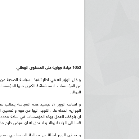
1652 عيادة جوارية على المستوى الوطني
و قال الوزير انه في اطار تنفيذ السياسة الصحية من
عن المؤسسات الاستشفائية الكبرى منها المؤسسات ا
الدوائر.
و اضاف الوزير ان تجسيد هذه السياسة يتطلب عدة
الجوارية لحمله على التوجه اليها من جهة و تحسين 
ان يتوقف العمل بهذه المؤسسات في ساعة محددة ل
8سا الى الـرابعة زوالا و لا يحق له ان يمرض خارج هذه الاوقات مثلا أو يبقى خيار المستشفى و هو شيئ غير مقبول كما قال.
و تعطى الوزير امثلة عن معالجة الضغط في بع