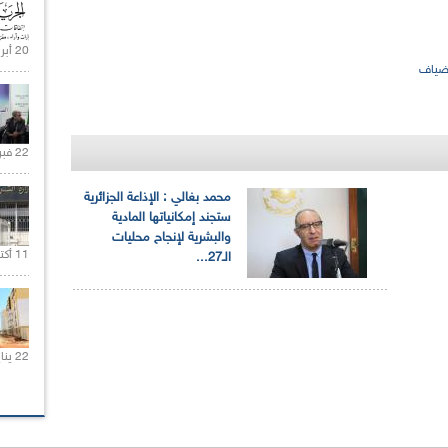
20 أبريل 2021 |
ضياف
22 فبراير 2021 |
محمد بغالي : الإذاعة الجزائرية
ستجند إمكانياتها المادية
والبشرية لإنجاح محليات
11 أكتوبر 2020 |
الـ27...
22 يناير 2020 |