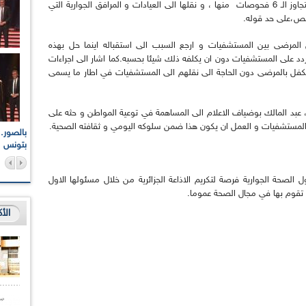
باخراج بعض الفحوصات الاساسية ،و هي التي لا تتجاوز الـ 6 فحوصات منها ، و نقلها الى العيادات و المرافق الجوارية التي
ختص،على حد قوله.
لمرضى بين المستشفيات و ارجع السبب الى استقباله اينما حل بهذه
دد على المستشفيات دون ان يكلفه ذلك شيئا بحسبه.كما اشار الى اجراءات
للتكفل بالمرضى دون الحاجة الى نقلهم الى المستشفيات في اطار ما يسمى
 عبد المالك بوضياف الاعلام الى المساهمة في توعية المواطن و حثه على
لى المستشفيات و العمل ان يكون هذا ضمن سلوكه اليومي و ثقافته الصحية.
اعات الوطنية والجهوية
الإذاعة الجزائرية تقف دقيقة صمت ترحما على أرواح شهداء
ر 2021
17 أكتوبر 1961
بتونس
الصحة الجوارية فرصة لتكريم الاذاعة الجزائرية من خلال مسئولها الاول
 تقوم بها في مجال الصحة عموما.
الأ