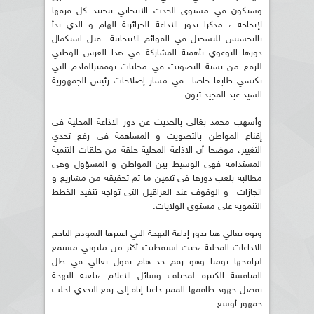
وستكون في مستوى الحدث الانتخابي بتجنيد كل فرقها
لإنجاحه ، مذكرا بدور الاذاعة الجزائرية الهام و الذي بدأ
بالتحسيس للتسجيل في القوائم الانتخابية قبل استكمال
دورها التوعوي بأهمية المشاركة في هذا العرس الوطني
للرفع من نسبة التصويت في محليات نوفمبرالقادم التي
تكتسي طابعا خاصا في مسار إصلاحات رئيس الجمهورية
السيد عبد المجيد تبون .
وأسهب محمد بغالي بالحديث عن دور الاذاعة المحلية في
إقناع المواطن بالتصويت و المساهمة في رفع تحدي
التغيير، موضحا أن الاذاعة المحلية حلقة من حلقات التنمية
المستدامة فهي الوسيط بين المواطن و المسؤول وهي
مطالبة بلعب دورها في تثمين ما تم تحقيقه من مشاريع و
انجازات و الوقوف عند العراقيل التي تواجه تنفيد الخطط
التنموية على مستوى الولايات.
ونوه بغالي هنا بدور إذاعة البهجة التي اعتبرها النموذج الناجح
للاذاعات المحلية ،حيث استقطبت أكثر من مليوني مستمع
لبرامجها يوميا وهو رقم جد هام يقول بغالي في ظل
المنافسة الكبيرة لمختلف وسائل الاعلام ،بلغته البهجة
بفضل جهود طاقمها المميز داعيا إياه إلى رفع التحدي لجلب
جمهور أوسع.