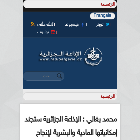
Français
آر أس أس
تويتر
فيسبوك
يوتيوب
‏بحث ‏
استمارة البحث
محمد بغالي : الإذاعة الجزائرية ستجند
إمكانياتها المادية والبشرية لإنجاح