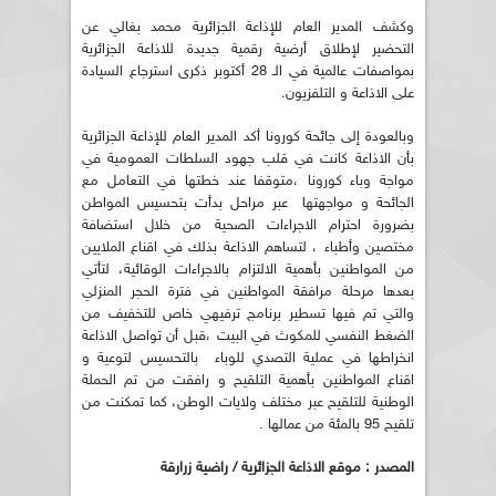
وكشف المدير العام للإذاعة الجزائرية محمد بغالي عن
التحضير لإطلاق أرضية رقمية جديدة للاذاعة الجزائرية
بمواصفات عالمية في الـ 28 أكتوبر ذكرى استرجاع السيادة
على الاذاعة و التلفزيون.
وبالعودة إلى جائحة كورونا أكد المدير العام للإذاعة الجزائرية
بأن الاذاعة كانت في قلب جهود السلطات العمومية في
مواجة وباء كورونا ،متوقفا عند خطتها في التعامل مع
الجائحة و مواجهتها عبر مراحل بدأت بتحسيس المواطن
بضرورة احترام الاجراءات الصحية من خلال استضافة
مختصين وأطباء ، لتساهم الاذاعة بذلك في اقناع الملايين
من المواطنين بأهمية الالتزام بالاجراءات الوقائية، لتأتي
بعدها مرحلة مرافقة المواطنين في فترة الحجر المنزلي
والتي تم فيها تسطير برنامج ترفيهي خاص للتخفيف من
الضغط النفسي للمكوث في البيت ،قبل أن تواصل الاذاعة
انخراطها في عملية التصدي للوباء بالتحسيس لتوعية و
اقناع المواطنين بأهمية التلقيح و رافقت من تم الحملة
الوطنية للتلقيح عبر مختلف ولايات الوطن، كما تمكنت من
تلقيح 95 بالمئة من عمالها .
المصدر : موقع الاذاعة الجزائرية / راضية زرارقة