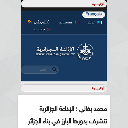
Français
آر أس أس
تويتر
فيسبوك
يوتيوب
‏بحث ‏
استمارة البحث
محمد بغالي : الإذاعة الجزائرية
تتشرف بدورها البارز في بناء الجزائر