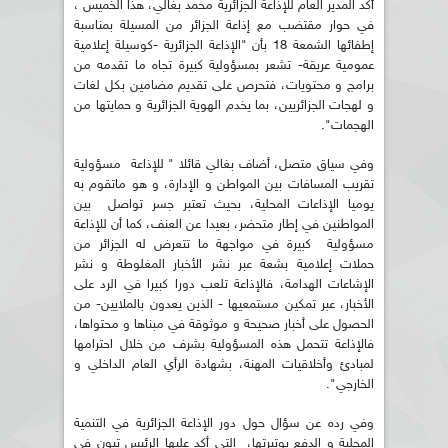
أكد المدير العام للإذاعة الجزائرية محمد بغالي، هذا الخميس ،
في حوار مقتضب مع إذاعة الجزائر من المسيلة بمناسبة
إطفائها الشمعة 18 بأن "الإذاعة الجزائرية -كوسيلة إعلامية
عمومية عريقة- تشعر بمسؤولية كبيرة تجاه ما تقدمه من
برامج و محتويات، فتحرص على تقديم مضامين بكل لغات
و لهجات الجزائريين، بما يخدم الهوية الجزائرية و حمايتها من
الهجمات".
وفي سياق متصل، أضاف بغالي قائلا " للإذاعة مسؤولية
تقريب المسافات بين المواطن و الإدارة، و هو ماتقوم به
يوميا الإذاعات المحلية، بحيث تعتبر جسر تواصل بين
المواطنين في إطار متحضر، بعيدا عن العنف، كما أن للإذاعة
مسؤولية كبيرة في مواجهة ما تتعرض له الجزائر من
حملات إعلامية بشعة عبر نشر الأخبار المغلوطة و نشر
الإشاعات الهدامة، فالإذاعة تلعب دورا كبيرا في الرد على
الأخبار، عبر تمكين مستمعيها - الذين يعدون بالملايين- من
الحصول على أخبار صحيحة و موثوقة في مبناها و محتواها،
فالإذاعة تتحمل هذه المسؤولية بشرف من خلال احترامها
لمبادئ وأخلاقيات المهنة، بشهادة الرأي العام الداخلي و
الخارجي".
وفي رده عن سؤال حول دور الإذاعة الجزائرية في التنمية
المحلية و الدفع بوتيرتها، التي أكد عليها الرئيس تبون في