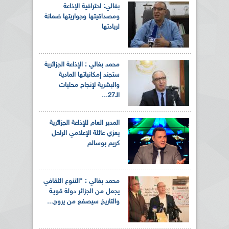
بغالي: احترافية الإذاعة
ومصداقيتها وجواريتها ضمانة
لريادتها
محمد بغالي : الإذاعة الجزائرية
ستجند إمكانياتها المادية
والبشرية لإنجاح محليات
الـ27...
المدير العام للإذاعة الجزائرية
يعزي عائلة الإعلامي الراحل
كريم بوسالم
محمد بغالي : "التنوع الثقافي
يجعل من الجزائر دولة قويـة
والتاريخ سيصفع من يروج...