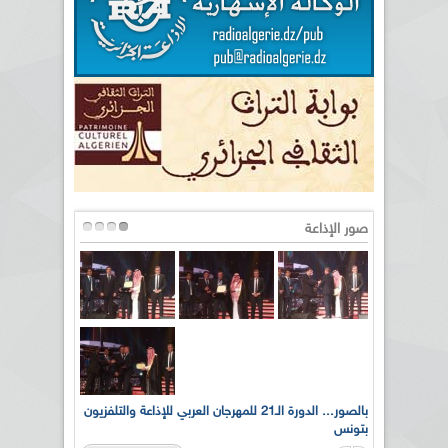
صور الإذاعة
لى أرواح
بالصور... الدورة الـ21 للمهرجان العربي للإذاعة والتلفزيون
بتونس