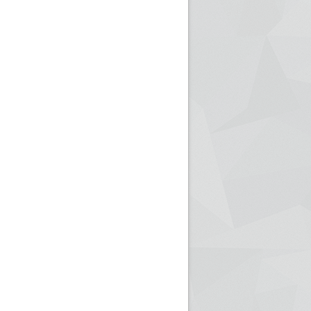
ريم الإذاعة الجزائرية للرياضيين البارالمبيين المتوجين
بالصور... اللقاء الوطني لمديري الإذ
اليات في طوكيو
حول مرافقة وتغطية الإنتخابات المحلية لـ27 نوفمب