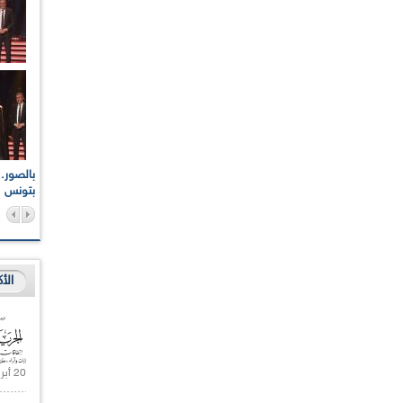
اعات الوطنية والجهوية
الإذاعة الجزائرية تقف دقيقة صمت ترحما على أرواح شهداء
ر 2021
17 أكتوبر 1961
بتونس
الأ
20 أبريل 2021 |