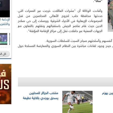
"سانا".
وأفادت الوكالة أن "عشرات العائلات خرجت عبر الممرات التي
حددتها محافظة حلب لخروج الأهالي المحاصرين من قبل
المجموعات الإرهابية في الأحياء الشرقية ووصلت إلى حي صلاح
والتلفزي
الدين حيث قام عناصر الجيش باستقبالهم ونقلهم بالتعاون مع
الجهات المعنية عبر حافلات نقل إلى مراكز الإقامة المؤقتة".
موا أنفسهم وأسلحتهم صباح السبت للسلطات السورية.
حيدر وجود لقاءات مباشرة بين النظام السوري والمعارضة المسلحة حول
كل ال
يين يهزم
منتخب الجزائر للمحليين
يسحق بورندي بثلاثية نظيفة