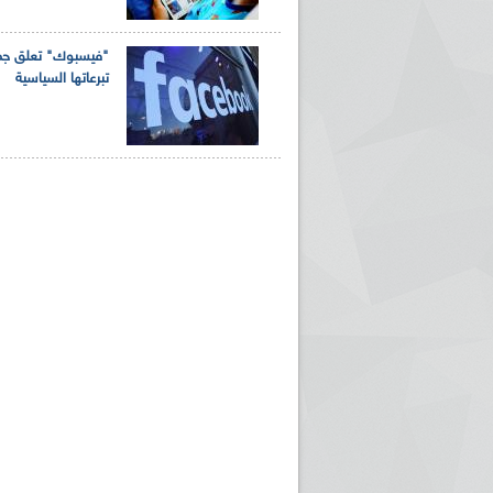
"فيسبوك" تعلق جم
تبرعاتها السياسية