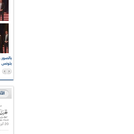
اعات الوطنية والجهوية
الإذاعة الجزائرية تقف دقيقة صمت ترحما على أرواح شهداء
ر 2021
17 أكتوبر 1961
بتونس
الأ
20 أبريل 2021 |