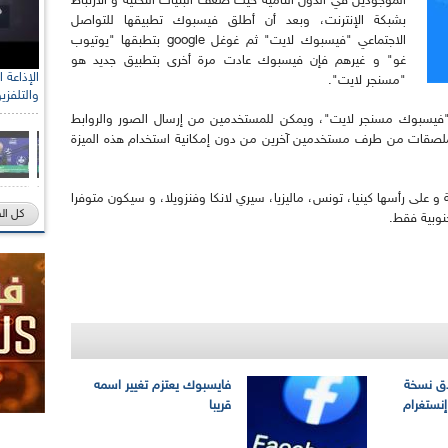
الموجودين في الدول النامية حيث ضعف البنيات التحتية و الارتباط
بشبكة الإنترنت، وبعد أن أطلق فيسبوك تطبيقها للتواصل
الاجتماعي "فيسبوك لايت" ثم غوغل google بتطبقها "يوتيوب
غو" و غيرهم فإن فيسبوك عادت مرة أخرى بتطبيق جديد هو
"مسنجر لايت".
والتلفزي
يسبوك مسنجر لايت"، ويمكن للمستخدمين من إرسال الصور والروابط
ملصقات من طرف مستخدمين آخرين من دون إمكانية استخدام هذه الميزة
 على رأسها كينيا، تونس، ماليزيا، سيري لانكا وفنزويلا، و سيكون متوفرا
كل ال
نوبية فقط.
ق نسخة
فايسبوك يعتزم تغيير اسمه
نستغرام
قريبا