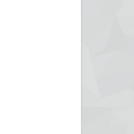
ريم الإذاعة الجزائرية للرياضيين البارالمبيين المتوجين
بالصور... اللقاء الوطني لمديري الإذ
اليات في طوكيو
حول مرافقة وتغطية الإنتخابات المحلية لـ27 نوفمب