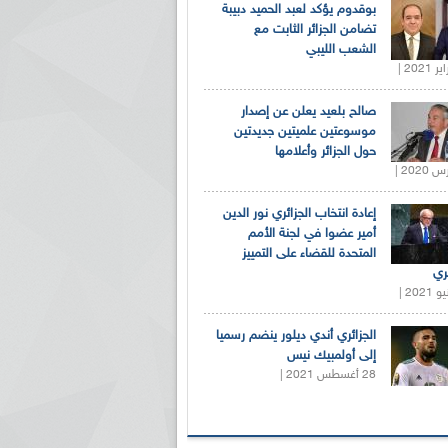
بوقدوم يؤكد لعبد الحميد دبيبة
تضامن الجزائر الثابت مع
الشعب الليبي
صالح بلعيد يعلن عن إصدار
موسوعتين علميتين جديدتين
حول الجزائر وأعلامها
إعادة انتخاب الجزائري نور الدين
أمير عضوا في لجنة الأمم
المتحدة للقضاء على التمييز
ري
الجزائري أندي ديلور ينضم رسميا
إلى أولمبيك نيس
28 أغسطس 2021 |