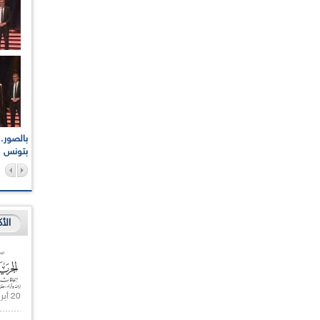
اعات الوطنية والجهوية
الإذاعة الجزائرية تقف دقيقة صمت ترحما على أرواح شهداء
ر 2021
17 أكتوبر 1961
بتونس
الأ
20 أبريل 2021 |