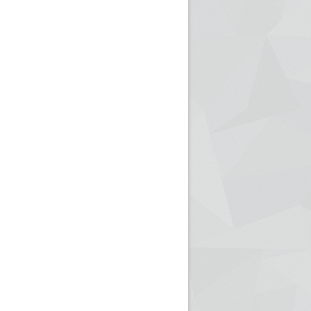
ريم الإذاعة الجزائرية للرياضيين البارالمبيين المتوجين
بالصور... اللقاء الوطني لمديري الإذ
اليات في طوكيو
حول مرافقة وتغطية الإنتخابات المحلية لـ27 نوفمب