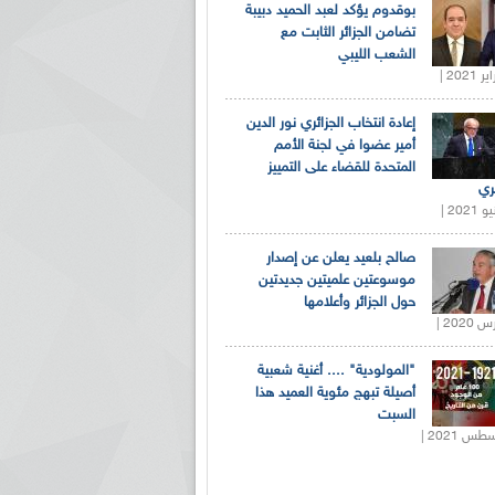
بوقدوم يؤكد لعبد الحميد دبيبة
تضامن الجزائر الثابت مع
الشعب الليبي
إعادة انتخاب الجزائري نور الدين
أمير عضوا في لجنة الأمم
المتحدة للقضاء على التمييز
ري
صالح بلعيد يعلن عن إصدار
موسوعتين علميتين جديدتين
حول الجزائر وأعلامها
"المولودية" .... أغنية شعبية
أصيلة تبهج مئوية العميد هذا
السبت