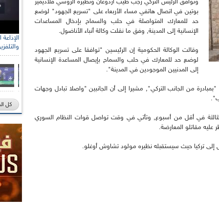
وتوافق الرئيس التركي رجب طيب أردوغان ونظيره الروسي فلاديمير
بوتين في اتصال هاتفي مساء الأربعاء على "تسريع الجهود" لوضع
حد للمعارك المتواصلة في حلب والسماح بإدخال المساعدات
الإنسانية إلى المدينة, وفق ما نقلت وكالة أنباء الأناضول.
والتلفزي
وقالت الوكالة الحكومية إن الرئيسين "توافقا على تسريع الجهود
لوضع حد للمعارك في حلب والسماح بإيصال المساعدة الإنسانية
إلى المدنيين الموجودين في المدينة".
 "بمبادرة من الجانب التركي", مشيرا إلى أن الجانبين "واصلا تبادل وجهات
".
كل ال
 الثالثة في أقل من أسبوع, وتأتي في وقت تواصل قوات النظام السوري
ليه مقاتلو المعارضة.
 إلى تركيا حيث سيستقبله نظيره مولود تشاوش أوغلو.