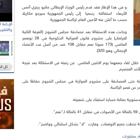
و في هذا الإطار فقد قدم رئيس الوزراء الإيطالي ماتيو رينزي أمس
الأربعاء استقالته رسميا إلى رئيس الجمهورية سيرجو ماتاريلا
حسب ما أعلن عنه الأمين العام لرئاسة الجمهورية.
والتلفزي
وجاءت هذه الاستقالة بعد مصادقة مجلس الشيوخ (الغرفة الثانية
للبرلمان) على مشروع قانون الميزانية الحكومية في 28 نوفمبر
الماضي (173 صوتا نعم مقابل 108 ضد من أصل عدد الأعضاء
الإجمالي وهو 320).
 خلال لقاء جمعهما يوم الاثنين الماضي عن رغبته في الاستقالة بعد نتيجة
كل ال
لأحد المنصرم.
الته حتى المصادقة على مشروع الموازنة في مجلس الشيوخ حفاظا على
در عن قصر الرئاسة.
دستورية بمثابة خسارة استفتاء على شعبيته.
".
اركة تخطت جميع التوقعات وفازت "لا" بشكل استثنائي وواضح".
,
مشاورات