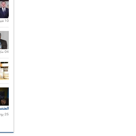
10 فبراير 2021 |
04 مارس 2020 |
العنص
25 يونيو 2021 |