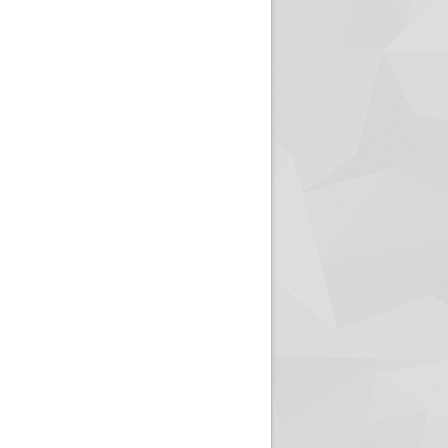
ريم الإذاعة الجزائرية للرياضيين البارالمبيين المتوجين
بالصور... اللقاء الوطني لمديري الإذ
اليات في طوكيو
حول مرافقة وتغطية الإنتخابات المحلية لـ27 نوفمب