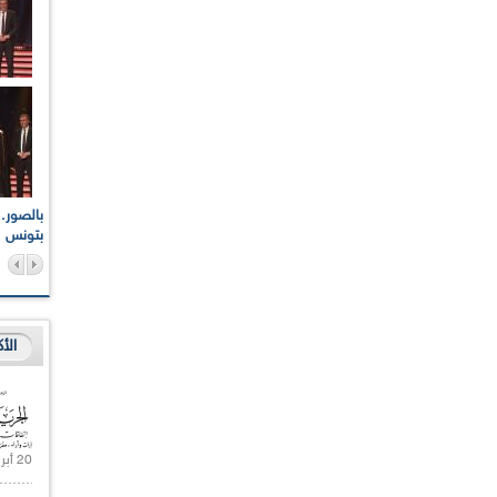
اعات الوطنية والجهوية
الإذاعة الجزائرية تقف دقيقة صمت ترحما على أرواح شهداء
ر 2021
17 أكتوبر 1961
بتونس
الأ
20 أبريل 2021 |