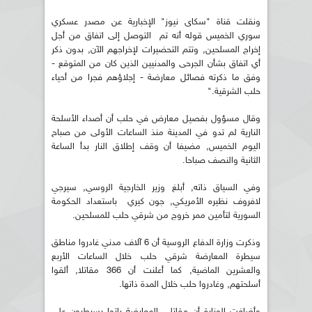
ونقلت قناة "سكاى نيوز" الإخبارية عن مصدر عسكري
سوري الخميس قوله أنه تم التوصل إلى اتفاق من أجل
إخراج المسلحين, وتتم التحضيرات لإخراجهم الآن, بدون ذكر
أي اتفاق بشأن الجرحى والمدنيين الذين كان من المتوقع -
وفق ما ذكرته فصائل معارضة - إجلاؤهم فجرا من أحياء
حلب الشرقية."
وقال مسؤول بفصيل معارض في حلب أن أصداء الأسلحة
النارية لم تدو في المدينة منذ الساعات الأولى من صباح
اليوم الخميس, مضيفا أن وقف إطلاق النار بدأ الساعة
الثانية والنصف صباحا.
وفي السياق ذاته, أبلغ وزير الخارجية الروسي, سيرجي
لافروف نظيره الأمريكي, جون كيري باستعداد الحكومة
السورية لتأمين ممر خروج من شرقي حلب للمسلحين.
وذكرت وزارة الدفاع الروسية أن 6 آلاف مدني غادروا مناطق
سيطرة المعارضة شرقي حلب خلال الساعات الأربع
والعشرين الماضية, كما أعلنت أن 366 مقاتلا, ألقوا
أسلحتهم, وغادروا حلب خلال المدة ذاتها.
وأضافت الوزارة أن مقاتلي المعارضة باتوا يسيطرون على