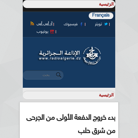
Français
آر أس أس
تويتر
فيسبوك
يوتيوب
‏بحث ‏
استمارة البحث
بدء خروج الدفعة الأولى من الجرحى
من شرق حلب