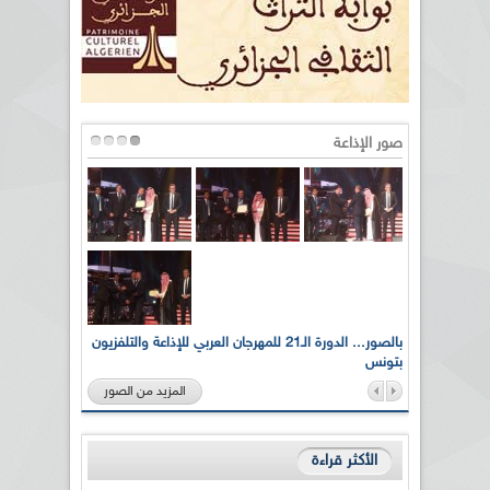
صور الإذاعة
لى أرواح
بالصور... الدورة الـ21 للمهرجان العربي للإذاعة والتلفزيون
بتونس
المزيد من الصور
الأكثر قراءة