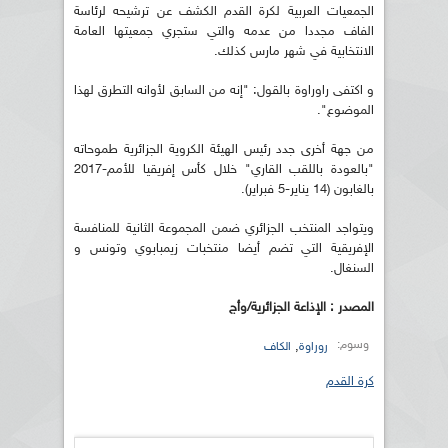
الجمعيات العربية لكرة القدم الكشف عن ترشيحه لرئاسة
الفاف مجددا من عدمه والتي ستجري جمعيتها العامة
الانتخابية في شهر مارس كذلك.
و اكتفى راوراوة بالقول: "إنه من السابق لأوانه التطرق لهذا
الموضوع".
من جهة أخرى جدد رئيس الهيئة الكروية الجزائرية طموحاته
"بالعودة باللقب القاري" خلال كأس إفريقيا للأمم-2017
بالغابون (14 يناير-5 فبراير).
ويتواجد المنتخب الجزائري ضمن المجموعة الثانية للمنافسة
الإفريقية التي تضم أيضا منتخبات زيمبابوي وتونس و
السنغال.
المصدر : الإذاعة الجزائرية/وأج
وسوم:
,
روراوة
الكاف
كرة القدم