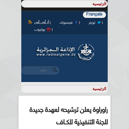
Français
آر أس أس
تويتر
فيسبوك
يوتيوب
‏بحث ‏
استمارة البحث
راوراوة يعلن ترشيحه لعهدة جديدة
للجنة التنفيذية للكــاف