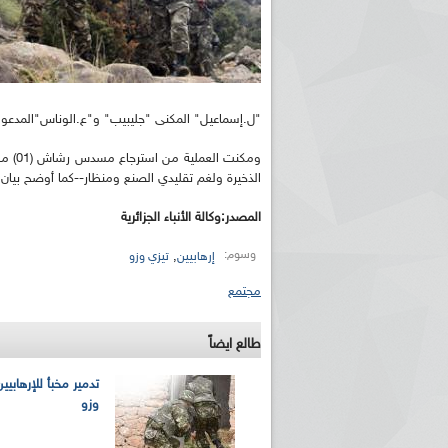
"ل.إسماعيل" المكنى "جليبيب" و"ع.الوناس"المدعو 
الذخيرة ولغم تقليدي الصنع ومنظار--كما أوضح بيان ال
المصدر:وكالة الأنباء الجزائرية
وسوم:
,
إرهابيين
تيزي وزو
مجتمع
طالع ايضاً
تدمير مخبأ للإرهابيي
وزو