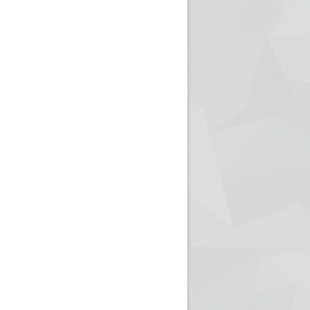
ريم الإذاعة الجزائرية للرياضيين البارالمبيين المتوجين
بالصور... اللقاء الوطني لمديري الإذ
اليات في طوكيو
حول مرافقة وتغطية الإنتخابات المحلية لـ27 نوفمب