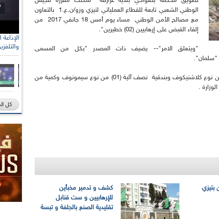
تطويق محكمة بضواحي بلدية عزازقة تمكنت مفرزة للجيش
الوطني الشعبي تابعة للقطاع العملياتي لتيزي وزو/ن.ع.1 بالتعاون
مع مصالح الأمن الوطني مساء يوم أمس 18 جانفي 2017 من
إلقاء القبض على إرهابيين (02) خطيرين".
رئيس الل
والتلفزي
الصحراو
"ويتعلق الامر"-- يضيف ذات المصدر "بكل من المسمى
"سلمان".
ومكنت العملية من استرجاع مسدس رشاش (01) من نوع كلاشنيكوف وبندقية نصف آلية (01) من نوع سيمونوف وكمية من
وزارة .
كل ال
ن بتيزي
كشف و تدمير مخبأين
للإرهابيين و ست قنابل
تقليدية الصنع بالجلفة و تبسة