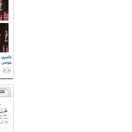
اعات الوطنية والجهوية
الإذاعة الجزائرية تقف دقيقة صمت ترحما على أرواح شهداء
ر 2021
17 أكتوبر 1961
بتونس
الأ
20 أبريل 2021 |