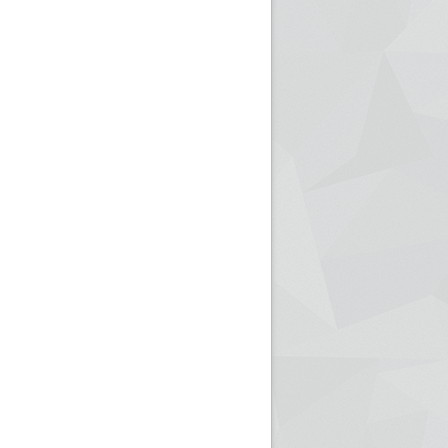
ريم الإذاعة الجزائرية للرياضيين البارالمبيين المتوجين
بالصور... اللقاء الوطني لمديري الإذ
اليات في طوكيو
حول مرافقة وتغطية الإنتخابات المحلية لـ27 نوفمب