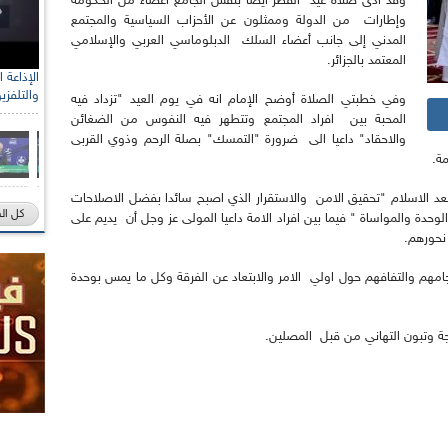
وقد أدى صلاة عيد الفطر أيضا بنفس الجامع أعضاء من الحكومة
وإطارات من الدولة وممثلون عن الأحزاب السياسية والمجتمع
المدني إلى جانب أعضاء السلك الدبلوماسي العربي والإسلامي
المعتمد بالجزائر.
والتلفزي
وفي خطبتي الصلاة أوضح الإمام انه في يوم العيد "تزداد فيه
المحبة بين افراد المجتمع وتتطهر فيه النفوس من الضغائن
والاحقاد" داعيا الى ضرورة "التمسك" بصلة الرحم وذوي القربى
ة.
عد الاسلام "تحقيق الامن والاستقرار الذي اصبح سائدا بفضل الاصلاحات
كل ال
حدة والمواساة " فيما بين افراد الامة داعيا المولى عز وجل أن يديم على
 نحورهم.
امهم والتفافهم حول اولي الامر والابتعاد عن الفرقة وكل ما يمس بوحدة
ة وتبون التهاني من قبل المصلين.