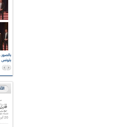
اعات الوطنية والجهوية
الإذاعة الجزائرية تقف دقيقة صمت ترحما على أرواح شهداء
ر 2021
17 أكتوبر 1961
بتونس
الأ
20 أبريل 2021 |